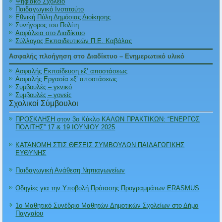
Ψηφιακό Σχολείο
Παιδαγωγικό Ινστιτούτο
Εθνική Πύλη Δημόσιας Διοίκησης
Συνήγορος του Πολίτη
Ασφάλεια στο Διαδίκτυο
Σύλλογος Εκπαιδευτικών Π.Ε. Καβάλας
Ασφαλής πλοήγηση στο Διαδίκτυο – Ενημερωτικό υλικό
Ασφαλής Εκπαίδευση εξ’ αποστάσεως
Ασφαλής Εργασία εξ’ αποστάσεως
Συμβουλές – γενικό
Συμβουλές – γονείς
Σχολικοί Σύμβουλοι
ΠΡΟΣΚΛΗΣΗ στον 3ο Κύκλο ΚΑΛΩΝ ΠΡΑΚΤΙΚΩΝ: “ΕΝΕΡΓΟΣ
ΠΟΛΙΤΗΣ” 17 & 19 ΙΟΥΝΙΟΥ 2025
ΚΑΤΑΝΟΜΗ ΣΤΙΣ ΘΕΣΕΙΣ ΣΥΜΒΟΥΛΩΝ ΠΑΙΔΑΓΩΓΙΚΗΣ
ΕΥΘΥΝΗΣ
Παιδαγωγική Ανάθεση Νηπιαγωγείων
Οδηγίες για την Υποβολή Πρότασης Προγραμμάτων ERASMUS
1ο Μαθητικό Συνέδριο Μαθητών Δημοτικών Σχολείων στο Δήμο
Παγγαίου