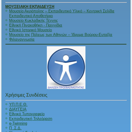
ΜΟΥΣΕΙΑΚΗ ΕΚΠΑΙΔΕΥΣΗ
Μουσείο Ακρόπολης – Εκπαιδευτικό Υλικό – Κεντρική Σελίδα
Εκπαιδευτικό Αποθετήριο
Μουσείο Κυκλαδικής Τέχνης
Εθνική Πινακοθήκη - Παιχνίδια
Εθνικό Ιστορικό Μουσείο
Μουσείο της Πόλεως των Αθηνών – Ίδρυμα Βούρου-Ευταξία
Φιλαναγνωσία
Χρήσιμες Συνδέσεις
ΥΠ.Π.Ε.Θ.
ΔΙΑΥΓΕΙΑ
Εθνικό Τυπογραφείο
Εκπαιδευτική Τηλεόραση
e-Twinning
Π .Σ.Δ.