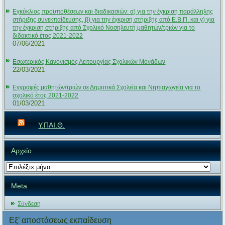
Εγκύκλιος προϋποθέσεων και διαδικασιών: α) για την έγκριση παράλληλης
στήριξης συνεκπαίδευσης, β) για την έγκριση στήριξης από Ε.Β.Π. και γ) για
την έγκριση στήριξης από Σχολικό Νοσηλευτή μαθητών/τριών για το
διδακτικό έτος 2021-2022
07/06/2021
Εσωτερικός Κανονισμός Λειτουργίας Σχολικών Μονάδων
22/03/2021
Εγγραφές μαθητών/τριών σε Δημοτικά Σχολεία και Νηπιαγωγεία για το
σχολικό έτος 2021-2022
01/03/2021
Υ.ΠΑΙ.Θ.
Αρχείο
Αρχείο
Meta
Σύνδεση
Εξ’ αποστάσεως εκπαίδευση