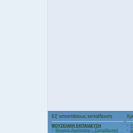
Εξ’ αποστάσεως εκπαίδευση
Χρ
ΜΟΥΣΕΙΑΚΗ ΕΚΠΑΙΔΕΥΣΗ
Υ
Μουσείο Ακρόπολης – Εκπαιδευτικό
Δ