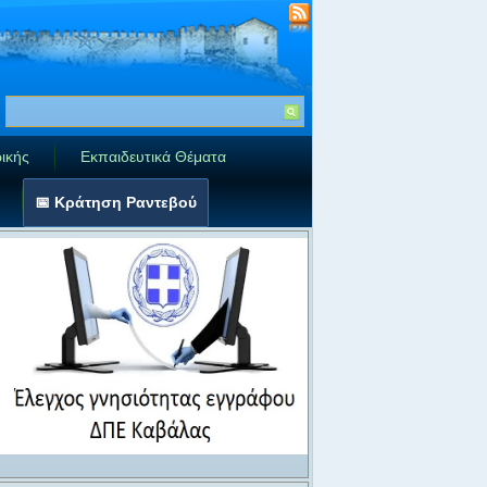
ικής
Εκπαιδευτικά Θέματα
📅 Κράτηση Ραντεβού