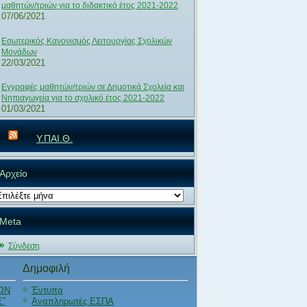
μαθητών/τριών για το διδακτικό έτος 2021-2022
07/06/2021
Εσωτερικός Κανονισμός Λειτουργίας Σχολικών
Μονάδων
22/03/2021
Εγγραφές μαθητών/τριών σε Δημοτικά Σχολεία και
Νηπιαγωγεία για το σχολικό έτος 2021-2022
01/03/2021
Υ.ΠΑΙ.Θ.
Αρχείο
χείο
Meta
Σύνδεση
Δημοφιλή
ΩΝ
Έντυπα
Σ”
Αναπληρωτές ΕΣΠΑ