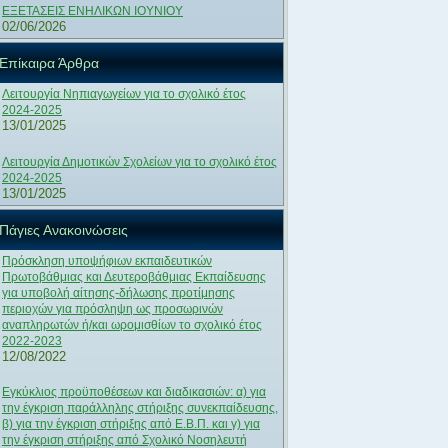
ΕΞΕΤΑΣΕΙΣ ΕΝΗΛΙΚΩΝ ΙΟΥΝΙΟΥ
02/06/2026
Επίκαιρα Άρθρα
Λειτουργία Νηπιαγωγείων για το σχολικό έτος
2024-2025
13/01/2025
Λειτουργία Δημοτικών Σχολείων για το σχολικό έτος
2024-2025
13/01/2025
Πάγιες Ανακοινώσεις
Πρόσκληση υποψήφιων εκπαιδευτικών
Πρωτοβάθμιας και Δευτεροβάθμιας Εκπαίδευσης
για υποβολή αίτησης-δήλωσης προτίμησης
περιοχών για πρόσληψη ως προσωρινών
αναπληρωτών ή/και ωρομισθίων το σχολικό έτος
2022-2023
12/08/2022
Εγκύκλιος προϋποθέσεων και διαδικασιών: α) για
την έγκριση παράλληλης στήριξης συνεκπαίδευσης,
β) για την έγκριση στήριξης από Ε.Β.Π. και γ) για
την έγκριση στήριξης από Σχολικό Νοσηλευτή