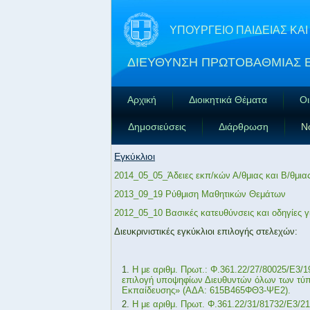
ΥΠΟΥΡΓΕΙΟ ΠΑΙΔΕΙΑΣ Κ
ΔΙΕΥΘΥΝΣΗ ΠΡΩΤΟΒΑΘΜΙΑΣ 
Αρχική
Διοικητικά Θέματα
Οι
Δημοσιεύσεις
Διάρθρωση
Ν
Εγκύκλιοι
2014_05_05_Άδειες εκπ/κών Α/θμιας και Β/θμια
2013_09_19 Ρύθμιση Μαθητικών Θεμάτων
2012_05_10 Βασικές κατευθύνσεις και οδηγίες γ
Διευκρινιστικές εγκύκλιοι επιλογής στελεχών:
Η με αριθμ. Πρωτ.: Φ.361.22/27/80025/Ε3/1
επιλογή υποψηφίων Διευθυντών όλων των τύ
Εκπαίδευσης» (ΑΔΑ: 615Β465ΦΘ3-ΨΕ2).
Η με αριθμ. Πρωτ. Φ.361.22/31/81732/Ε3/2