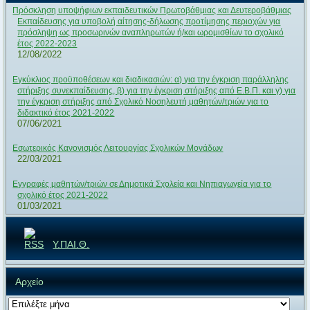
Πρόσκληση υποψήφιων εκπαιδευτικών Πρωτοβάθμιας και Δευτεροβάθμιας
Εκπαίδευσης για υποβολή αίτησης-δήλωσης προτίμησης περιοχών για
πρόσληψη ως προσωρινών αναπληρωτών ή/και ωρομισθίων το σχολικό
έτος 2022-2023
12/08/2022
Εγκύκλιος προϋποθέσεων και διαδικασιών: α) για την έγκριση παράλληλης
στήριξης συνεκπαίδευσης, β) για την έγκριση στήριξης από Ε.Β.Π. και γ) για
την έγκριση στήριξης από Σχολικό Νοσηλευτή μαθητών/τριών για το
διδακτικό έτος 2021-2022
07/06/2021
Εσωτερικός Κανονισμός Λειτουργίας Σχολικών Μονάδων
22/03/2021
Εγγραφές μαθητών/τριών σε Δημοτικά Σχολεία και Νηπιαγωγεία για το
σχολικό έτος 2021-2022
01/03/2021
Υ.ΠΑΙ.Θ.
Αρχείο
Αρχείο