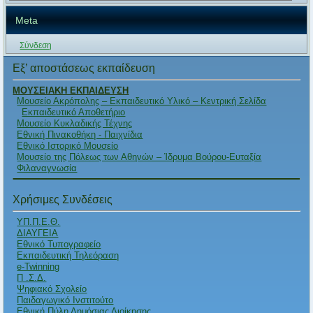
Meta
Σύνδεση
Εξ’ αποστάσεως εκπαίδευση
ΜΟΥΣΕΙΑΚΗ ΕΚΠΑΙΔΕΥΣΗ
Μουσείο Ακρόπολης – Εκπαιδευτικό Υλικό – Κεντρική Σελίδα
Εκπαιδευτικό Αποθετήριο
Μουσείο Κυκλαδικής Τέχνης
Εθνική Πινακοθήκη - Παιχνίδια
Εθνικό Ιστορικό Μουσείο
Μουσείο της Πόλεως των Αθηνών – Ίδρυμα Βούρου-Ευταξία
Φιλαναγνωσία
Χρήσιμες Συνδέσεις
ΥΠ.Π.Ε.Θ.
ΔΙΑΥΓΕΙΑ
Εθνικό Τυπογραφείο
Εκπαιδευτική Τηλεόραση
e-Twinning
Π .Σ.Δ.
Ψηφιακό Σχολείο
Παιδαγωγικό Ινστιτούτο
Εθνική Πύλη Δημόσιας Διοίκησης