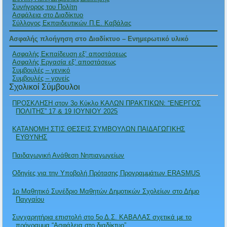
Συνήγορος του Πολίτη
Ασφάλεια στο Διαδίκτυο
Σύλλογος Εκπαιδευτικών Π.Ε. Καβάλας
Ασφαλής πλοήγηση στο Διαδίκτυο – Ενημερωτικό υλικό
Ασφαλής Εκπαίδευση εξ’ αποστάσεως
Ασφαλής Εργασία εξ’ αποστάσεως
Συμβουλές – γενικό
Συμβουλές – γονείς
Σχολικοί Σύμβουλοι
ΠΡΟΣΚΛΗΣΗ στον 3ο Κύκλο ΚΑΛΩΝ ΠΡΑΚΤΙΚΩΝ: “ΕΝΕΡΓΟΣ
ΠΟΛΙΤΗΣ” 17 & 19 ΙΟΥΝΙΟΥ 2025
ΚΑΤΑΝΟΜΗ ΣΤΙΣ ΘΕΣΕΙΣ ΣΥΜΒΟΥΛΩΝ ΠΑΙΔΑΓΩΓΙΚΗΣ
ΕΥΘΥΝΗΣ
Παιδαγωγική Ανάθεση Νηπιαγωγείων
Οδηγίες για την Υποβολή Πρότασης Προγραμμάτων ERASMUS
1ο Μαθητικό Συνέδριο Μαθητών Δημοτικών Σχολείων στο Δήμο
Παγγαίου
Συγχαρητήρια επιστολή στο 5ο Δ.Σ. ΚΑΒΑΛΑΣ σχετικά με το
πρόγραμμα “Ασφάλεια στο διαδίκτυο”