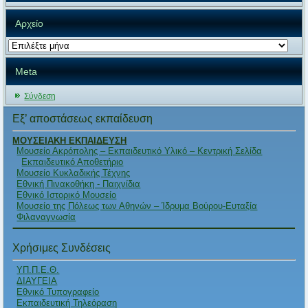
Αρχείο
Αρχείο
Meta
Σύνδεση
Εξ’ αποστάσεως εκπαίδευση
ΜΟΥΣΕΙΑΚΗ ΕΚΠΑΙΔΕΥΣΗ
Μουσείο Ακρόπολης – Εκπαιδευτικό Υλικό – Κεντρική Σελίδα
Εκπαιδευτικό Αποθετήριο
Μουσείο Κυκλαδικής Τέχνης
Εθνική Πινακοθήκη - Παιχνίδια
Εθνικό Ιστορικό Μουσείο
Μουσείο της Πόλεως των Αθηνών – Ίδρυμα Βούρου-Ευταξία
Φιλαναγνωσία
Χρήσιμες Συνδέσεις
ΥΠ.Π.Ε.Θ.
ΔΙΑΥΓΕΙΑ
Εθνικό Τυπογραφείο
Εκπαιδευτική Τηλεόραση