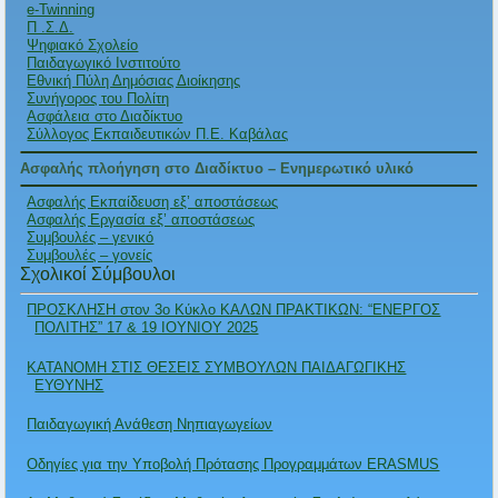
e-Twinning
Π .Σ.Δ.
Ψηφιακό Σχολείο
Παιδαγωγικό Ινστιτούτο
Εθνική Πύλη Δημόσιας Διοίκησης
Συνήγορος του Πολίτη
Ασφάλεια στο Διαδίκτυο
Σύλλογος Εκπαιδευτικών Π.Ε. Καβάλας
Ασφαλής πλοήγηση στο Διαδίκτυο – Ενημερωτικό υλικό
Ασφαλής Εκπαίδευση εξ’ αποστάσεως
Ασφαλής Εργασία εξ’ αποστάσεως
Συμβουλές – γενικό
Συμβουλές – γονείς
Σχολικοί Σύμβουλοι
ΠΡΟΣΚΛΗΣΗ στον 3ο Κύκλο ΚΑΛΩΝ ΠΡΑΚΤΙΚΩΝ: “ΕΝΕΡΓΟΣ
ΠΟΛΙΤΗΣ” 17 & 19 ΙΟΥΝΙΟΥ 2025
ΚΑΤΑΝΟΜΗ ΣΤΙΣ ΘΕΣΕΙΣ ΣΥΜΒΟΥΛΩΝ ΠΑΙΔΑΓΩΓΙΚΗΣ
ΕΥΘΥΝΗΣ
Παιδαγωγική Ανάθεση Νηπιαγωγείων
Οδηγίες για την Υποβολή Πρότασης Προγραμμάτων ERASMUS