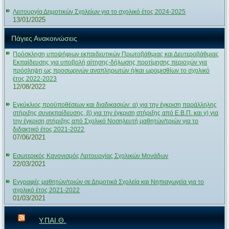
Λειτουργία Δημοτικών Σχολείων για το σχολικό έτος 2024-2025
13/01/2025
Πάγιες Ανακοινώσεις
Πρόσκληση υποψήφιων εκπαιδευτικών Πρωτοβάθμιας και Δευτεροβάθμιας
Εκπαίδευσης για υποβολή αίτησης-δήλωσης προτίμησης περιοχών για
πρόσληψη ως προσωρινών αναπληρωτών ή/και ωρομισθίων το σχολικό
έτος 2022-2023
12/08/2022
Εγκύκλιος προϋποθέσεων και διαδικασιών: α) για την έγκριση παράλληλης
στήριξης συνεκπαίδευσης, β) για την έγκριση στήριξης από Ε.Β.Π. και γ) για
την έγκριση στήριξης από Σχολικό Νοσηλευτή μαθητών/τριών για το
διδακτικό έτος 2021-2022
07/06/2021
Εσωτερικός Κανονισμός Λειτουργίας Σχολικών Μονάδων
22/03/2021
Εγγραφές μαθητών/τριών σε Δημοτικά Σχολεία και Νηπιαγωγεία για το
σχολικό έτος 2021-2022
01/03/2021
Υ.ΠΑΙ.Θ.