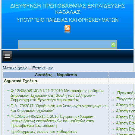
ΔΙΕΥΘΥΝΣΗ ΠΡΩΤΟΒΑΘΜΙΑΣ ΕΚΠΑΙΔΕΥΣΗΣ
ΚΑΒΑΛΑΣ
ΥΠΟΥΡΓΕΙΟ ΠΑΙΔΕΙΑΣ ΚΑΙ ΘΡΗΣΚΕΥΜΑΤΩΝ
Μετακινήσεις – Επισκέψεις
Διατάξεις – Νομοθεσία
Δημοτικά Σχολεία
Φ.12/ΦΜ/48140/Δ1/21-3-2019 Μετακινήσεις μαθητών
Πρακτικό 
Δημοτικών Σχολείων στη Βουλή των Ελλήνων –
Έγγραφο ε
Συμμετοχή στο Εργαστήρι Δημοκρατίας
Αίτηση Δη
Π.Δ. 79/2017 “Οργάνωση και λειτουργία νηπιαγωγείων
και δημοτικών σχολειών”
Αίτηση έγ
Φ.12/56/5440/Δ1/15-1-2016 Έγκριση εκδρομών-
Αίτηση Εξ
μετακινήσεων εκπαιδευτικών και μαθητών στην
Αίτηση Εσ
Πρωτοβάθμια Εκπαίδευση
Αίτηση Εσ
Προδιαγραφές ζωνών και καθισμάτων