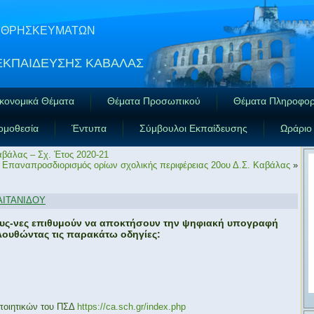
ΑΙ ΘΡΗΣΚΕΥΜΑΤΩΝ
ΕΚΠΑΙΔΕΥΣΗΣ ΚΑΒΑΛΑΣ
κονομικά Θέματα
Θέματα Προσωπικού
Θέματα Πληροφορ
ομοθεσία
Έντυπα
Σύμβουλοι Εκπαίδευσης
Ωράριο
βάλας – Σχ. Έτος 2020-21
 Επαναπροσδιορισμός ορίων σχολικής περιφέρειας 20ου Δ.Σ. Καβάλας
»
ΑΙΤΑΝΙΔΟΥ
νους-νες επιθυμούν να αποκτήσουν την ψηφιακή υπογραφή
λουθώντας τις παρακάτω οδηγίες:
ποιητικών του ΠΣΔ
https://ca.sch.gr/index.php