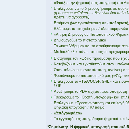
«Φτιάξτε την ψηφιακή σας υπογραφή στο Δια
Επιλέγουμε να το δημιουργήσουμε σε συσκ
(η συσκευή «eToken…» δεν είναι ένα απλό
πρέπει να αγοραστεί)
Επόμενο
(
για εγκατάσταση σε υπολογιστή
Βλέπουμε τα στοιχεία μας / «Ναι συμφωνώ»
«Αίτηση Δημιουργίας Πιστοποιητικού Ψηφια
Δημιουργούμε το πιστοποιητικό
Το «κατεβάζουμε» και το αποθηκεύουμε στο
Με διπλό κλικ πάνω στο αρχείο προχωρούμε
Εισάγουμε τον κωδικό πρόσβασης που είχαμ
Κατεβάζουμε και εγκαθιστούμε στον υπολογ
Όταν τελειώσει η εγκατάσταση, ανοίγουμε 
Φορτώνουμε το πιστοποιητικό μας
(«Φόρτωση
Επιλέγουμε το «
TSA/
OCSP/
GRL
» και εισά
/ ΟΚ
Αναζητούμε το PDF αρχείο προς υπογραφή
Τσεκάρουμε το «Ορατή υπογραφή» και επιλ
Επιλέγουμε «Προεπισκόπηση και επιλογή θ
ψηφιακή υπογραφή / Κλείσιμο
«Υπόγραψέ το»
Το έγγραφό μας υπογράφηκε ψηφιακά και έχε
*Σημείωση: Η ψηφιακή υπογραφή που εκδίδετ