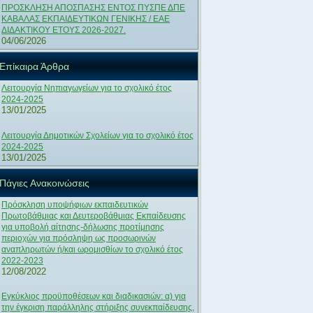
ΠΡΟΣΚΛΗΣΗ ΑΠΟΣΠΑΣΗΣ ΕΝΤΟΣ ΠΥΣΠΕ ΔΠΕ
ΚΑΒΑΛΑΣ ΕΚΠΑΙΔΕΥΤΙΚΩΝ ΓΕΝΙΚΗΣ / ΕΑΕ
ΔΙΔΑΚΤΙΚΟΥ ΕΤΟΥΣ 2026-2027.
04/06/2026
Επίκαιρα Άρθρα
Λειτουργία Νηπιαγωγείων για το σχολικό έτος
2024-2025
13/01/2025
Λειτουργία Δημοτικών Σχολείων για το σχολικό έτος
2024-2025
13/01/2025
Πάγιες Ανακοινώσεις
Πρόσκληση υποψήφιων εκπαιδευτικών
Πρωτοβάθμιας και Δευτεροβάθμιας Εκπαίδευσης
για υποβολή αίτησης-δήλωσης προτίμησης
περιοχών για πρόσληψη ως προσωρινών
αναπληρωτών ή/και ωρομισθίων το σχολικό έτος
2022-2023
12/08/2022
Εγκύκλιος προϋποθέσεων και διαδικασιών: α) για
την έγκριση παράλληλης στήριξης συνεκπαίδευσης,