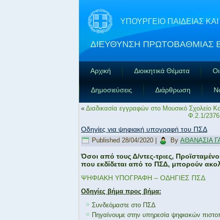
ΥΠΟΥΡΓΕΙΟ ΠΑΙΔΕΙΑΣ Κ
ΔΙΕΥΘΥΝΣΗ ΠΡΩΤΟΒΑΘΜΙΑΣ 
Αρχική
Διοικητικά Θέματα
Οι
Δημοσιεύσεις
Διάρθρωση
Ν
«
Διαδικασία εγγραφών στο Μουσικό Σχολείο Κα
Φ.2.1/2376
Οδηγίες για ψηφιακή υπογραφή του ΠΣΔ
Published
28/04/2020
|
By
ΑΘΑΝΑΣΙΑ Γ
Όσοι από τους Δ/ντες-τριες, Προϊσταμέ
που εκδίδεται από το ΠΣΔ, μπορούν ακο
ΨΗΦΙΑΚΗ ΥΠΟΓΡΑΦΗ – ΟΔΗΓΙΕΣ ΠΣΔ
Οδηγίες βήμα προς βήμα:
Συνδεόμαστε στο ΠΣΔ
Πηγαίνουμε στην υπηρεσία ψηφιακών πιστο