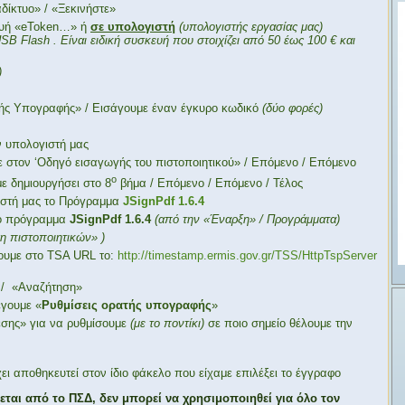
δίκτυο» / «Ξεκινήστε»
ευή «eToken…» ή
σε υπολογιστή
(υπολογιστής εργασίας μας)
USB
Flash . Είναι ειδική συσκευή που στοιχίζει από 50 έως 100 € και
)
κής Υπογραφής» / Εισάγουμε έναν έγκυρο κωδικό
(δύο φορές)
ν υπολογιστή μας
 στον ‘Οδηγό εισαγωγής του πιστοποιητικού» / Επόμενο / Επόμενο
ο
ε δημιουργήσει στο 8
βήμα / Επόμενο / Επόμενο / Τέλος
ιστή μας το Πρόγραμμα
JSignPdf 1.6.4
το πρόγραμμα
JSignPdf 1.6.4
(από την «Έναρξη» / Προγράμματα)
 πιστοποιητικών» )
γουμε στο TSA URL το:
http://timestamp.ermis.gov.gr/TSS/HttpTspServer
 / «Αναζήτηση»
έγουμε «
Ρυθμίσεις ορατής υπογραφής
»
έσης» για να ρυθμίσουμε
(με το ποντίκι)
σε ποιο σημείο θέλουμε την
ι αποθηκευτεί στον ίδιο φάκελο που είχαμε επιλέξει το έγγραφο
αι από το ΠΣΔ, δεν μπορεί να χρησιμοποιηθεί για όλο τον