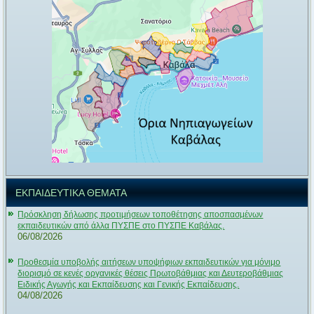
ΕΚΠΑΙΔΕΥΤΙΚΑ ΘΕΜΑΤΑ
Πρόσκληση δήλωσης προτιμήσεων τοποθέτησης αποσπασμένων
εκπαιδευτικών από άλλα ΠΥΣΠΕ στο ΠΥΣΠΕ Καβάλας.
06/08/2026
Προθεσμία υποβολής αιτήσεων υποψήφιων εκπαιδευτικών για μόνιμο
διορισμό σε κενές οργανικές θέσεις Πρωτοβάθμιας και Δευτεροβάθμιας
Ειδικής Αγωγής και Εκπαίδευσης και Γενικής Εκπαίδευσης.
04/08/2026