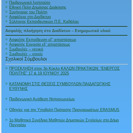
Παιδαγωγικό Ινστιτούτο
Εθνική Πύλη Δημόσιας Διοίκησης
Συνήγορος του Πολίτη
Ασφάλεια στο Διαδίκτυο
Σύλλογος Εκπαιδευτικών Π.Ε. Καβάλας
Ασφαλής πλοήγηση στο Διαδίκτυο – Ενημερωτικό υλικό
Ασφαλής Εκπαίδευση εξ’ αποστάσεως
Ασφαλής Εργασία εξ’ αποστάσεως
Συμβουλές – γενικό
Συμβουλές – γονείς
Σχολικοί Σύμβουλοι
ΠΡΟΣΚΛΗΣΗ στον 3ο Κύκλο ΚΑΛΩΝ ΠΡΑΚΤΙΚΩΝ: “ΕΝΕΡΓΟΣ
ΠΟΛΙΤΗΣ” 17 & 19 ΙΟΥΝΙΟΥ 2025
ΚΑΤΑΝΟΜΗ ΣΤΙΣ ΘΕΣΕΙΣ ΣΥΜΒΟΥΛΩΝ ΠΑΙΔΑΓΩΓΙΚΗΣ
ΕΥΘΥΝΗΣ
Παιδαγωγική Ανάθεση Νηπιαγωγείων
Οδηγίες για την Υποβολή Πρότασης Προγραμμάτων ERASMUS
1ο Μαθητικό Συνέδριο Μαθητών Δημοτικών Σχολείων στο Δήμο
Παγγαίου