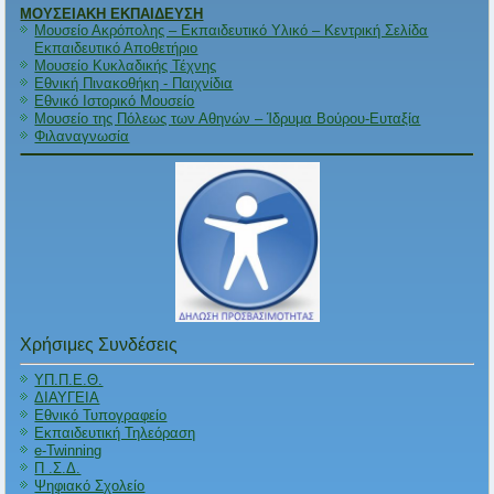
ΜΟΥΣΕΙΑΚΗ ΕΚΠΑΙΔΕΥΣΗ
Μουσείο Ακρόπολης – Εκπαιδευτικό Υλικό – Κεντρική Σελίδα
Εκπαιδευτικό Αποθετήριο
Μουσείο Κυκλαδικής Τέχνης
Εθνική Πινακοθήκη - Παιχνίδια
Εθνικό Ιστορικό Μουσείο
Μουσείο της Πόλεως των Αθηνών – Ίδρυμα Βούρου-Ευταξία
Φιλαναγνωσία
Χρήσιμες Συνδέσεις
ΥΠ.Π.Ε.Θ.
ΔΙΑΥΓΕΙΑ
Εθνικό Τυπογραφείο
Εκπαιδευτική Τηλεόραση
e-Twinning
Π .Σ.Δ.
Ψηφιακό Σχολείο