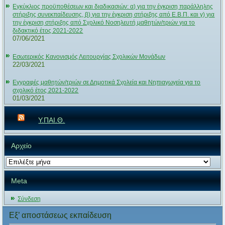
Εγκύκλιος προϋποθέσεων και διαδικασιών: α) για την έγκριση παράλληλης
στήριξης συνεκπαίδευσης, β) για την έγκριση στήριξης από Ε.Β.Π. και γ) για
την έγκριση στήριξης από Σχολικό Νοσηλευτή μαθητών/τριών για το
διδακτικό έτος 2021-2022
07/06/2021
Εσωτερικός Κανονισμός Λειτουργίας Σχολικών Μονάδων
22/03/2021
Εγγραφές μαθητών/τριών σε Δημοτικά Σχολεία και Νηπιαγωγεία για το
σχολικό έτος 2021-2022
01/03/2021
Υ.ΠΑΙ.Θ.
Αρχείο
Αρχείο
Meta
Σύνδεση
Εξ’ αποστάσεως εκπαίδευση