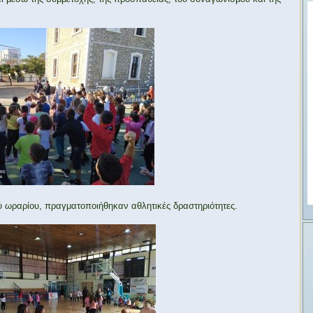
ύ ωραρίου, πραγματοποιήθηκαν αθλητικές δραστηριότητες.