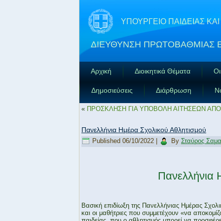
ΥΠΟΥΡΓΕΙΟ ΠΑΙΔΕΙΑΣ Κ
ΔΙΕΥΘΥΝΣΗ ΠΡΩΤΟΒΑΘΜΙΑΣ 
Αρχική
Διοικητικά Θέματα
Οι
Δημοσιεύσεις
Διάρθρωση
Ν
«
ΠΡΟΣΚΛΗΣΗ ΓΙΑ ΥΠΟΒΟΛΗ ΑΙΤΗΣΕΩΝ ΑΠ
Πανελλήνια Ημέρα Σχολικού Αθλητισμού
Published
06/10/2022
|
By
Σταύρος Σαμ
Πανελλήνια 
Βασική επιδίωξη της Πανελλήνιας Ημέρας Σχολικ
και οι μαθήτριες που συμμετέχουν «να αποκομίζ
παιδείας, που ο αθλητισμός μπορεί να προσφέρε