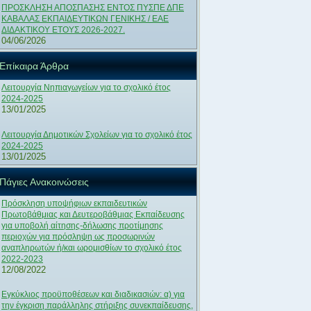
ΠΡΟΣΚΛΗΣΗ ΑΠΟΣΠΑΣΗΣ ΕΝΤΟΣ ΠΥΣΠΕ ΔΠΕ
ΚΑΒΑΛΑΣ ΕΚΠΑΙΔΕΥΤΙΚΩΝ ΓΕΝΙΚΗΣ / ΕΑΕ
ΔΙΔΑΚΤΙΚΟΥ ΕΤΟΥΣ 2026-2027.
04/06/2026
Επίκαιρα Άρθρα
Λειτουργία Νηπιαγωγείων για το σχολικό έτος
2024-2025
13/01/2025
Λειτουργία Δημοτικών Σχολείων για το σχολικό έτος
2024-2025
13/01/2025
Πάγιες Ανακοινώσεις
Πρόσκληση υποψήφιων εκπαιδευτικών
Πρωτοβάθμιας και Δευτεροβάθμιας Εκπαίδευσης
για υποβολή αίτησης-δήλωσης προτίμησης
περιοχών για πρόσληψη ως προσωρινών
αναπληρωτών ή/και ωρομισθίων το σχολικό έτος
2022-2023
12/08/2022
Εγκύκλιος προϋποθέσεων και διαδικασιών: α) για
την έγκριση παράλληλης στήριξης συνεκπαίδευσης,