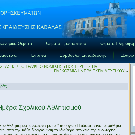
ΑΙ ΘΡΗΣΚΕΥΜΑΤΩΝ
ΕΚΠΑΙΔΕΥΣΗΣ ΚΑΒΑΛΑΣ
κονομικά Θέματα
Θέματα Προσωπικού
Θέματα Πληροφορ
ομοθεσία
Έντυπα
Σύμβουλοι Εκπαίδευσης
Ωράριο
ΟΣΠΑΣΗΣ ΣΤΟ ΓΡΑΦΕΙΟ ΝΟΜΙΚΗΣ ΥΠΟΣΤΗΡΙΞΗΣ ΠΔΕ…
ΠΑΓΚΟΣΜΙΑ ΗΜΕΡΑ ΕΚΠΑΙΔΕΥΤΙΚΟΥ
»
αράς
Ημέρα Σχολικού Αθλητισμού
ού Αθλητισμού, σύμφωνα με το Υπουργείο Παιδείας, είναι οι μαθητές
ουν από την κάθε διοργάνωση τα ιδιαίτερα στοιχεία της ευρύτερης
ι μέσω της συμμετοχής, της προσπάθειας, του συναγωνισμού και της