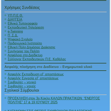
Χρήσιμες Συνδέσεις
ΥΠ.Π.Ε.Θ.
ΔΙΑΥΓΕΙΑ
Εθνικό Τυπογραφείο
Εκπαιδευτική Τηλεόραση
e-Twinning
Π .Σ.Δ.
Ψηφιακό Σχολείο
Παιδαγωγικό Ινστιτούτο
Εθνική Πύλη Δημόσιας Διοίκησης
Συνήγορος του Πολίτη
Ασφάλεια στο Διαδίκτυο
Σύλλογος Εκπαιδευτικών Π.Ε. Καβάλας
Ασφαλής πλοήγηση στο Διαδίκτυο – Ενημερωτικό υλικό
Ασφαλής Εκπαίδευση εξ’ αποστάσεως
Ασφαλής Εργασία εξ’ αποστάσεως
Συμβουλές – γενικό
Συμβουλές – γονείς
Σχολικοί Σύμβουλοι
ΠΡΟΣΚΛΗΣΗ στον 3ο Κύκλο ΚΑΛΩΝ ΠΡΑΚΤΙΚΩΝ: “ΕΝΕΡΓΟΣ
ΠΟΛΙΤΗΣ” 17 & 19 ΙΟΥΝΙΟΥ 2025