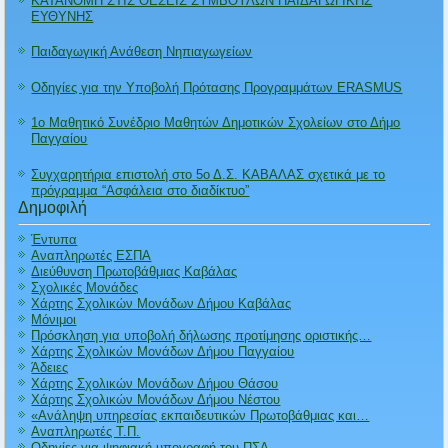
ΚΑΤΑΝΟΜΗ ΣΤΙΣ ΘΕΣΕΙΣ ΣΥΜΒΟΥΛΩΝ ΠΑΙΔΑΓΩΓΙΚΗΣ
ΕΥΘΥΝΗΣ
Παιδαγωγική Ανάθεση Νηπιαγωγείων
Οδηγίες για την Υποβολή Πρότασης Προγραμμάτων ERASMUS
1ο Μαθητικό Συνέδριο Μαθητών Δημοτικών Σχολείων στο Δήμο
Παγγαίου
Συγχαρητήρια επιστολή στο 5ο Δ.Σ. ΚΑΒΑΛΑΣ σχετικά με το
πρόγραμμα “Ασφάλεια στο διαδίκτυο”
Δημοφιλή
Έντυπα
Αναπληρωτές ΕΣΠΑ
Διεύθυνση Πρωτοβάθμιας Καβάλας
Σχολικές Μονάδες
Χάρτης Σχολικών Μονάδων Δήμου Καβάλας
Μόνιμοι
Πρόσκληση για υποβολή δήλωσης προτίμησης οριστικής…
Χάρτης Σχολικών Μονάδων Δήμου Παγγαίου
Άδειες
Χάρτης Σχολικών Μονάδων Δήμου Θάσου
Χάρτης Σχολικών Μονάδων Δήμου Νέστου
«Ανάληψη υπηρεσίας εκπαιδευτικών Πρωτοβάθμιας και…
Αναπληρωτές Τ.Π.
Οδηγίες για ψηφιακή υπογραφή του ΠΣΔ