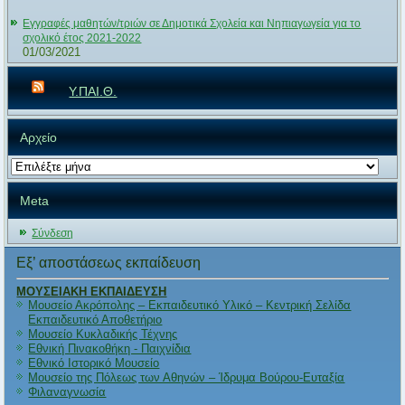
Εγγραφές μαθητών/τριών σε Δημοτικά Σχολεία και Νηπιαγωγεία για το
σχολικό έτος 2021-2022
01/03/2021
Υ.ΠΑΙ.Θ.
Αρχείο
Αρχείο
Meta
Σύνδεση
Εξ’ αποστάσεως εκπαίδευση
ΜΟΥΣΕΙΑΚΗ ΕΚΠΑΙΔΕΥΣΗ
Μουσείο Ακρόπολης – Εκπαιδευτικό Υλικό – Κεντρική Σελίδα
Εκπαιδευτικό Αποθετήριο
Μουσείο Κυκλαδικής Τέχνης
Εθνική Πινακοθήκη - Παιχνίδια
Εθνικό Ιστορικό Μουσείο
Μουσείο της Πόλεως των Αθηνών – Ίδρυμα Βούρου-Ευταξία
Φιλαναγνωσία