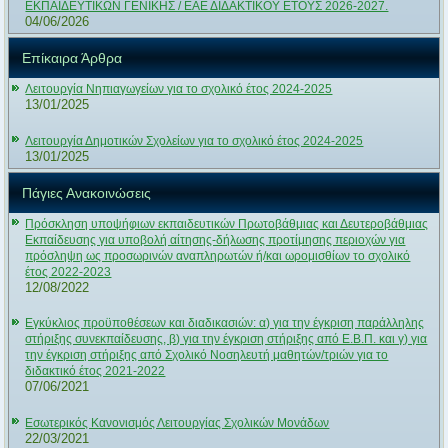
ΕΚΠΑΙΔΕΥΤΙΚΩΝ ΓΕΝΙΚΗΣ / ΕΑΕ ΔΙΔΑΚΤΙΚΟΥ ΕΤΟΥΣ 2026-2027.
04/06/2026
Επίκαιρα Άρθρα
Λειτουργία Νηπιαγωγείων για το σχολικό έτος 2024-2025
13/01/2025
Λειτουργία Δημοτικών Σχολείων για το σχολικό έτος 2024-2025
13/01/2025
Πάγιες Ανακοινώσεις
Πρόσκληση υποψήφιων εκπαιδευτικών Πρωτοβάθμιας και Δευτεροβάθμιας
Εκπαίδευσης για υποβολή αίτησης-δήλωσης προτίμησης περιοχών για
πρόσληψη ως προσωρινών αναπληρωτών ή/και ωρομισθίων το σχολικό
έτος 2022-2023
12/08/2022
Εγκύκλιος προϋποθέσεων και διαδικασιών: α) για την έγκριση παράλληλης
στήριξης συνεκπαίδευσης, β) για την έγκριση στήριξης από Ε.Β.Π. και γ) για
την έγκριση στήριξης από Σχολικό Νοσηλευτή μαθητών/τριών για το
διδακτικό έτος 2021-2022
07/06/2021
Εσωτερικός Κανονισμός Λειτουργίας Σχολικών Μονάδων
22/03/2021