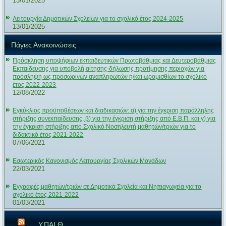
13/01/2025
Λειτουργία Δημοτικών Σχολείων για το σχολικό έτος 2024-2025
13/01/2025
Πάγιες Ανακοινώσεις
Πρόσκληση υποψήφιων εκπαιδευτικών Πρωτοβάθμιας και Δευτεροβάθμιας
Εκπαίδευσης για υποβολή αίτησης-δήλωσης προτίμησης περιοχών για
πρόσληψη ως προσωρινών αναπληρωτών ή/και ωρομισθίων το σχολικό
έτος 2022-2023
12/08/2022
Εγκύκλιος προϋποθέσεων και διαδικασιών: α) για την έγκριση παράλληλης
στήριξης συνεκπαίδευσης, β) για την έγκριση στήριξης από Ε.Β.Π. και γ) για
την έγκριση στήριξης από Σχολικό Νοσηλευτή μαθητών/τριών για το
διδακτικό έτος 2021-2022
07/06/2021
Εσωτερικός Κανονισμός Λειτουργίας Σχολικών Μονάδων
22/03/2021
Εγγραφές μαθητών/τριών σε Δημοτικά Σχολεία και Νηπιαγωγεία για το
σχολικό έτος 2021-2022
01/03/2021
Υ.ΠΑΙ.Θ.