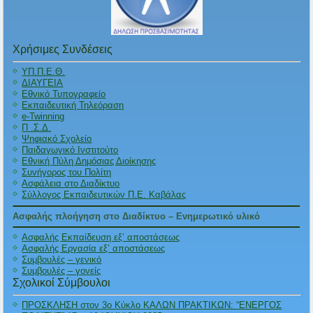
Χρήσιμες Συνδέσεις
ΥΠ.Π.Ε.Θ.
ΔΙΑΥΓΕΙΑ
Εθνικό Τυπογραφείο
Εκπαιδευτική Τηλεόραση
e-Twinning
Π .Σ.Δ.
Ψηφιακό Σχολείο
Παιδαγωγικό Ινστιτούτο
Εθνική Πύλη Δημόσιας Διοίκησης
Συνήγορος του Πολίτη
Ασφάλεια στο Διαδίκτυο
Σύλλογος Εκπαιδευτικών Π.Ε. Καβάλας
Ασφαλής πλοήγηση στο Διαδίκτυο – Ενημερωτικό υλικό
Ασφαλής Εκπαίδευση εξ’ αποστάσεως
Ασφαλής Εργασία εξ’ αποστάσεως
Συμβουλές – γενικό
Συμβουλές – γονείς
Σχολικοί Σύμβουλοι
ΠΡΟΣΚΛΗΣΗ στον 3ο Κύκλο ΚΑΛΩΝ ΠΡΑΚΤΙΚΩΝ: “ΕΝΕΡΓΟΣ