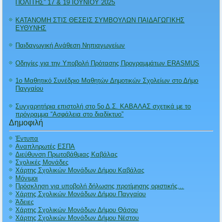
ΠΟΛΙΤΗΣ” 17 & 19 ΙΟΥΝΙΟΥ 2025
ΚΑΤΑΝΟΜΗ ΣΤΙΣ ΘΕΣΕΙΣ ΣΥΜΒΟΥΛΩΝ ΠΑΙΔΑΓΩΓΙΚΗΣ
ΕΥΘΥΝΗΣ
Παιδαγωγική Ανάθεση Νηπιαγωγείων
Οδηγίες για την Υποβολή Πρότασης Προγραμμάτων ERASMUS
1ο Μαθητικό Συνέδριο Μαθητών Δημοτικών Σχολείων στο Δήμο
Παγγαίου
Συγχαρητήρια επιστολή στο 5ο Δ.Σ. ΚΑΒΑΛΑΣ σχετικά με το
πρόγραμμα “Ασφάλεια στο διαδίκτυο”
Δημοφιλή
Έντυπα
Αναπληρωτές ΕΣΠΑ
Διεύθυνση Πρωτοβάθμιας Καβάλας
Σχολικές Μονάδες
Χάρτης Σχολικών Μονάδων Δήμου Καβάλας
Μόνιμοι
Πρόσκληση για υποβολή δήλωσης προτίμησης οριστικής…
Χάρτης Σχολικών Μονάδων Δήμου Παγγαίου
Άδειες
Χάρτης Σχολικών Μονάδων Δήμου Θάσου
Χάρτης Σχολικών Μονάδων Δήμου Νέστου