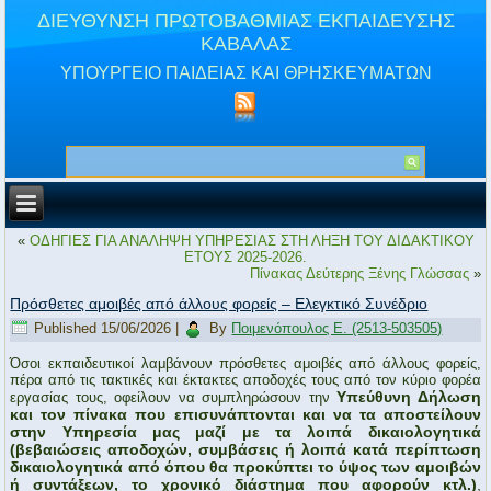
ΔΙΕΥΘΥΝΣΗ ΠΡΩΤΟΒΑΘΜΙΑΣ ΕΚΠΑΙΔΕΥΣΗΣ
ΚΑΒΑΛΑΣ
ΥΠΟΥΡΓΕΙΟ ΠΑΙΔΕΙΑΣ ΚΑΙ ΘΡΗΣΚΕΥΜΑΤΩΝ
«
ΟΔΗΓΙΕΣ ΓΙΑ ΑΝΑΛΗΨΗ ΥΠΗΡΕΣΙΑΣ ΣΤΗ ΛΗΞΗ ΤΟΥ ΔΙΔΑΚΤΙΚΟΥ
ΕΤΟΥΣ 2025-2026.
Πίνακας Δεύτερης Ξένης Γλώσσας
»
Πρόσθετες αμοιβές από άλλους φορείς – Ελεγκτικό Συνέδριο
Published
15/06/2026
|
By
Ποιμενόπουλος Ε. (2513-503505)
Όσοι εκπαιδευτικοί λαμβάνουν πρόσθετες αμοιβές από άλλους φορείς,
πέρα από τις τακτικές και έκτακτες αποδοχές τους από τον κύριο φορέα
Υπεύθυνη Δήλωση
εργασίας τους, οφείλουν να συμπληρώσουν την
και τον πίνακα που επισυνάπτονται και να τα αποστείλουν
στην Υπηρεσία μας μαζί με τα λοιπά δικαιολογητικά
(βεβαιώσεις αποδοχών, συμβάσεις ή λοιπά κατά περίπτωση
δικαιολογητικά από όπου θα προκύπτει το ύψος των αμοιβών
ή συντάξεων, το χρονικό διάστημα που αφορούν κτλ.)
,