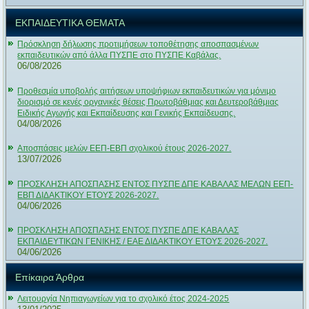
ΕΚΠΑΙΔΕΥΤΙΚΑ ΘΕΜΑΤΑ
Πρόσκληση δήλωσης προτιμήσεων τοποθέτησης αποσπασμένων
εκπαιδευτικών από άλλα ΠΥΣΠΕ στο ΠΥΣΠΕ Καβάλας.
06/08/2026
Προθεσμία υποβολής αιτήσεων υποψήφιων εκπαιδευτικών για μόνιμο
διορισμό σε κενές οργανικές θέσεις Πρωτοβάθμιας και Δευτεροβάθμιας
Ειδικής Αγωγής και Εκπαίδευσης και Γενικής Εκπαίδευσης.
04/08/2026
Αποσπάσεις μελών ΕΕΠ-ΕΒΠ σχολικού έτους 2026-2027.
13/07/2026
ΠΡΟΣΚΛΗΣΗ ΑΠΟΣΠΑΣΗΣ ΕΝΤΟΣ ΠΥΣΠΕ ΔΠΕ ΚΑΒΑΛΑΣ ΜΕΛΩΝ ΕΕΠ-
ΕΒΠ ΔΙΔΑΚΤΙΚΟΥ ΕΤΟΥΣ 2026-2027.
04/06/2026
ΠΡΟΣΚΛΗΣΗ ΑΠΟΣΠΑΣΗΣ ΕΝΤΟΣ ΠΥΣΠΕ ΔΠΕ ΚΑΒΑΛΑΣ
ΕΚΠΑΙΔΕΥΤΙΚΩΝ ΓΕΝΙΚΗΣ / ΕΑΕ ΔΙΔΑΚΤΙΚΟΥ ΕΤΟΥΣ 2026-2027.
04/06/2026
Επίκαιρα Άρθρα
Λειτουργία Νηπιαγωγείων για το σχολικό έτος 2024-2025