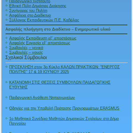
Παιδαγωγικό Ινστιτούτο
Εθνική Πύλη Δημόσιας Διοίκησης
Συνήγορος του Πολίτη
Ασφάλεια στο Διαδίκτυο
Σύλλογος Εκπαιδευτικών Π.Ε. Καβάλας
Ασφαλής πλοήγηση στο Διαδίκτυο – Ενημερωτικό υλικό
Ασφαλής Εκπαίδευση εξ’ αποστάσεως
Ασφαλής Εργασία εξ’ αποστάσεως
Συμβουλές – γενικό
Συμβουλές – γονείς
Σχολικοί Σύμβουλοι
ΠΡΟΣΚΛΗΣΗ στον 3ο Κύκλο ΚΑΛΩΝ ΠΡΑΚΤΙΚΩΝ: “ΕΝΕΡΓΟΣ
ΠΟΛΙΤΗΣ” 17 & 19 ΙΟΥΝΙΟΥ 2025
ΚΑΤΑΝΟΜΗ ΣΤΙΣ ΘΕΣΕΙΣ ΣΥΜΒΟΥΛΩΝ ΠΑΙΔΑΓΩΓΙΚΗΣ
ΕΥΘΥΝΗΣ
Παιδαγωγική Ανάθεση Νηπιαγωγείων
Οδηγίες για την Υποβολή Πρότασης Προγραμμάτων ERASMUS
1ο Μαθητικό Συνέδριο Μαθητών Δημοτικών Σχολείων στο Δήμο
Παγγαίου