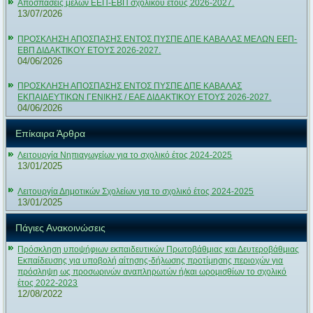
Αποσπάσεις μελών ΕΕΠ-ΕΒΠ σχολικού έτους 2026-2027.
13/07/2026
ΠΡΟΣΚΛΗΣΗ ΑΠΟΣΠΑΣΗΣ ΕΝΤΟΣ ΠΥΣΠΕ ΔΠΕ ΚΑΒΑΛΑΣ ΜΕΛΩΝ ΕΕΠ-
ΕΒΠ ΔΙΔΑΚΤΙΚΟΥ ΕΤΟΥΣ 2026-2027.
04/06/2026
ΠΡΟΣΚΛΗΣΗ ΑΠΟΣΠΑΣΗΣ ΕΝΤΟΣ ΠΥΣΠΕ ΔΠΕ ΚΑΒΑΛΑΣ
ΕΚΠΑΙΔΕΥΤΙΚΩΝ ΓΕΝΙΚΗΣ / ΕΑΕ ΔΙΔΑΚΤΙΚΟΥ ΕΤΟΥΣ 2026-2027.
04/06/2026
Επίκαιρα Άρθρα
Λειτουργία Νηπιαγωγείων για το σχολικό έτος 2024-2025
13/01/2025
Λειτουργία Δημοτικών Σχολείων για το σχολικό έτος 2024-2025
13/01/2025
Πάγιες Ανακοινώσεις
Πρόσκληση υποψήφιων εκπαιδευτικών Πρωτοβάθμιας και Δευτεροβάθμιας
Εκπαίδευσης για υποβολή αίτησης-δήλωσης προτίμησης περιοχών για
πρόσληψη ως προσωρινών αναπληρωτών ή/και ωρομισθίων το σχολικό
έτος 2022-2023
12/08/2022