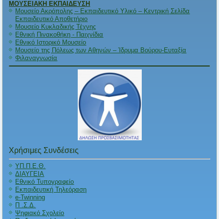
ΜΟΥΣΕΙΑΚΗ ΕΚΠΑΙΔΕΥΣΗ
Μουσείο Ακρόπολης – Εκπαιδευτικό Υλικό – Κεντρική Σελίδα
Εκπαιδευτικό Αποθετήριο
Μουσείο Κυκλαδικής Τέχνης
Εθνική Πινακοθήκη - Παιχνίδια
Εθνικό Ιστορικό Μουσείο
Μουσείο της Πόλεως των Αθηνών – Ίδρυμα Βούρου-Ευταξία
Φιλαναγνωσία
Χρήσιμες Συνδέσεις
ΥΠ.Π.Ε.Θ.
ΔΙΑΥΓΕΙΑ
Εθνικό Τυπογραφείο
Εκπαιδευτική Τηλεόραση
e-Twinning
Π .Σ.Δ.
Ψηφιακό Σχολείο