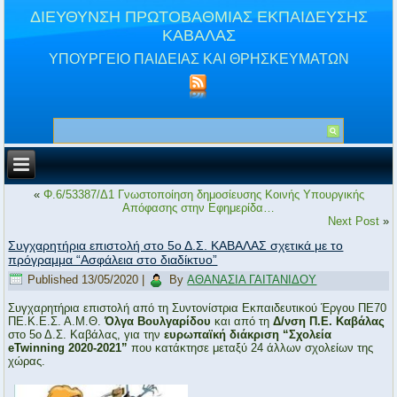
ΔΙΕΥΘΥΝΣΗ ΠΡΩΤΟΒΑΘΜΙΑΣ ΕΚΠΑΙΔΕΥΣΗΣ
ΚΑΒΑΛΑΣ
ΥΠΟΥΡΓΕΙΟ ΠΑΙΔΕΙΑΣ ΚΑΙ ΘΡΗΣΚΕΥΜΑΤΩΝ
«
Φ.6/53387/Δ1 Γνωστοποίηση δημοσίευσης Κοινής Υπουργικής
Απόφασης στην Εφημερίδα…
Next Post
»
Συγχαρητήρια επιστολή στο 5ο Δ.Σ. ΚΑΒΑΛΑΣ σχετικά με το
πρόγραμμα “Ασφάλεια στο διαδίκτυο”
Published
13/05/2020
|
By
ΑΘΑΝΑΣΙΑ ΓΑΙΤΑΝΙΔΟΥ
Συγχαρητήρια επιστολή από τη Συντονίστρια Εκπαιδευτικού Έργου ΠΕ70
ΠΕ.Κ.Ε.Σ. Α.Μ.Θ.
Όλγα Βουλγαρίδου
και από τη
Δ/νση Π.Ε. Καβάλας
στο 5ο Δ.Σ. Καβάλας, για την
ευρωπαϊκή διάκριση “Σχολεία
eTwinning 2020-2021”
που κατάκτησε μεταξύ 24 άλλων σχολείων της
χώρας.