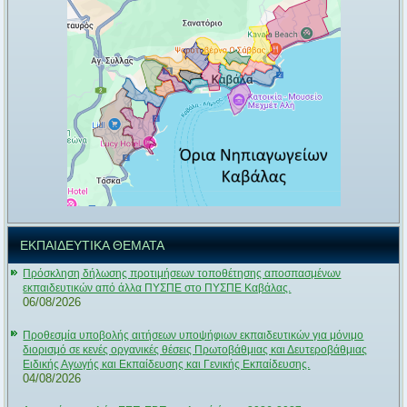
ΕΚΠΑΙΔΕΥΤΙΚΑ ΘΕΜΑΤΑ
Πρόσκληση δήλωσης προτιμήσεων τοποθέτησης αποσπασμένων
εκπαιδευτικών από άλλα ΠΥΣΠΕ στο ΠΥΣΠΕ Καβάλας.
06/08/2026
Προθεσμία υποβολής αιτήσεων υποψήφιων εκπαιδευτικών για μόνιμο
διορισμό σε κενές οργανικές θέσεις Πρωτοβάθμιας και Δευτεροβάθμιας
Ειδικής Αγωγής και Εκπαίδευσης και Γενικής Εκπαίδευσης.
04/08/2026