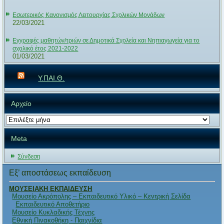
Εσωτερικός Κανονισμός Λειτουργίας Σχολικών Μονάδων
22/03/2021
Εγγραφές μαθητών/τριών σε Δημοτικά Σχολεία και Νηπιαγωγεία για το
σχολικό έτος 2021-2022
01/03/2021
Υ.ΠΑΙ.Θ.
Αρχείο
Αρχείο
Meta
Σύνδεση
Εξ’ αποστάσεως εκπαίδευση
ΜΟΥΣΕΙΑΚΗ ΕΚΠΑΙΔΕΥΣΗ
Μουσείο Ακρόπολης – Εκπαιδευτικό Υλικό – Κεντρική Σελίδα
Εκπαιδευτικό Αποθετήριο
Μουσείο Κυκλαδικής Τέχνης
Εθνική Πινακοθήκη - Παιχνίδια