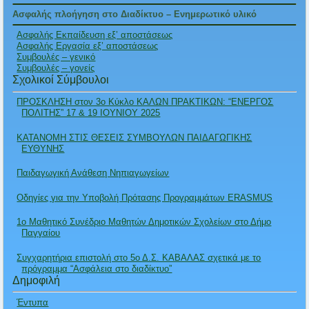
Ασφαλής πλοήγηση στο Διαδίκτυο – Ενημερωτικό υλικό
Ασφαλής Εκπαίδευση εξ’ αποστάσεως
Ασφαλής Εργασία εξ’ αποστάσεως
Συμβουλές – γενικό
Συμβουλές – γονείς
Σχολικοί Σύμβουλοι
ΠΡΟΣΚΛΗΣΗ στον 3ο Κύκλο ΚΑΛΩΝ ΠΡΑΚΤΙΚΩΝ: “ΕΝΕΡΓΟΣ
ΠΟΛΙΤΗΣ” 17 & 19 ΙΟΥΝΙΟΥ 2025
ΚΑΤΑΝΟΜΗ ΣΤΙΣ ΘΕΣΕΙΣ ΣΥΜΒΟΥΛΩΝ ΠΑΙΔΑΓΩΓΙΚΗΣ
ΕΥΘΥΝΗΣ
Παιδαγωγική Ανάθεση Νηπιαγωγείων
Οδηγίες για την Υποβολή Πρότασης Προγραμμάτων ERASMUS
1ο Μαθητικό Συνέδριο Μαθητών Δημοτικών Σχολείων στο Δήμο
Παγγαίου
Συγχαρητήρια επιστολή στο 5ο Δ.Σ. ΚΑΒΑΛΑΣ σχετικά με το
πρόγραμμα “Ασφάλεια στο διαδίκτυο”
Δημοφιλή
Έντυπα