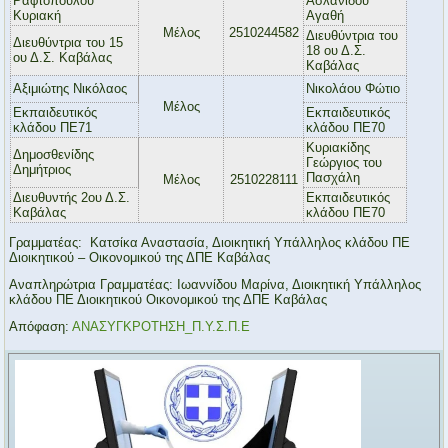
Ραφτοπούλου
Ασλανίδου
Κυριακή
Αγαθή
Μέλος
2510244582
Διευθύντρια του
Διευθύντρια του 15
18 ου Δ.Σ.
ου Δ.Σ. Καβάλας
Καβάλας
Αξιμιώτης Νικόλαος
Νικολάου Φώτιο
Μέλος
Εκπαιδευτικός
Εκπαιδευτικός
κλάδου ΠΕ71
κλάδου ΠΕ70
Κυριακίδης
Δημοσθενίδης
Γεώργιος του
Δημήτριος
Πασχάλη
Μέλος
2510228111
Διευθυντής 2ου Δ.Σ.
Εκπαιδευτικός
Καβάλας
κλάδου ΠΕ70
Γραμματέας: Κατσίκα Αναστασία, Διοικητική Υπάλληλος κλάδου ΠΕ
Διοικητικού – Οικονομικού της ΔΠΕ Καβάλας
Αναπληρώτρια Γραμματέας: Ιωαννίδου Μαρίνα, Διοικητική Υπάλληλος
κλάδου ΠΕ Διοικητικού Οικονομικού της ΔΠΕ Καβάλας
Απόφαση:
ΑΝΑΣΥΓΚΡΟΤΗΣΗ_Π.Υ.Σ.Π.Ε