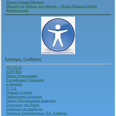
Εθνικό Ιστορικό Μουσείο
Μουσείο της Πόλεως των Αθηνών – Ίδρυμα Βούρου-Ευταξία
Φιλαναγνωσία
Χρήσιμες Συνδέσεις
ΥΠ.Π.Ε.Θ.
ΔΙΑΥΓΕΙΑ
Εθνικό Τυπογραφείο
Εκπαιδευτική Τηλεόραση
e-Twinning
Π .Σ.Δ.
Ψηφιακό Σχολείο
Παιδαγωγικό Ινστιτούτο
Εθνική Πύλη Δημόσιας Διοίκησης
Συνήγορος του Πολίτη
Ασφάλεια στο Διαδίκτυο
Σύλλογος Εκπαιδευτικών Π.Ε. Καβάλας