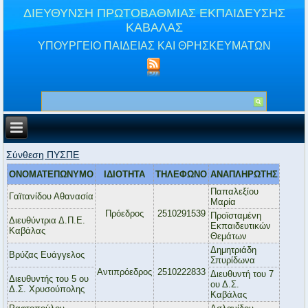
ΔΙΕΥΘΥΝΣΗ ΠΡΩΤΟΒΑΘΜΙΑΣ ΕΚΠΑΙΔΕΥΣΗΣ
ΚΑΒΑΛΑΣ
ΥΠΟΥΡΓΕΙΟ ΠΑΙΔΕΙΑΣ ΚΑΙ ΘΡΗΣΚΕΥΜΑΤΩΝ
Σύνθεση ΠΥΣΠΕ
ΟΝΟΜΑΤΕΠΩΝΥΜΟ
ΙΔΙΟΤΗΤΑ
ΤΗΛΕΦΩΝΟ
ΑΝΑΠΛΗΡΩΤΗΣ
Παπαλεξίου
Γαϊτανίδου Αθανασία
Μαρία
Πρόεδρος
2510291539
Προϊσταμένη
Διευθύντρια Δ.Π.Ε.
Εκπαιδευτικών
Καβάλας
Θεμάτων
Δημητριάδη
Βρύζας Ευάγγελος
Σπυρίδωνα
Αντιπρόεδρος
2510222833
Διευθυντή του 7
Διευθυντής του 5 ου
ου Δ.Σ.
Δ.Σ. Χρυσούπολης
Καβάλας