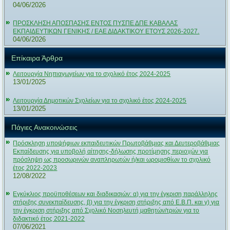
04/06/2026
ΠΡΟΣΚΛΗΣΗ ΑΠΟΣΠΑΣΗΣ ΕΝΤΟΣ ΠΥΣΠΕ ΔΠΕ ΚΑΒΑΛΑΣ
ΕΚΠΑΙΔΕΥΤΙΚΩΝ ΓΕΝΙΚΗΣ / ΕΑΕ ΔΙΔΑΚΤΙΚΟΥ ΕΤΟΥΣ 2026-2027.
04/06/2026
Επίκαιρα Άρθρα
Λειτουργία Νηπιαγωγείων για το σχολικό έτος 2024-2025
13/01/2025
Λειτουργία Δημοτικών Σχολείων για το σχολικό έτος 2024-2025
13/01/2025
Πάγιες Ανακοινώσεις
Πρόσκληση υποψήφιων εκπαιδευτικών Πρωτοβάθμιας και Δευτεροβάθμιας
Εκπαίδευσης για υποβολή αίτησης-δήλωσης προτίμησης περιοχών για
πρόσληψη ως προσωρινών αναπληρωτών ή/και ωρομισθίων το σχολικό
έτος 2022-2023
12/08/2022
Εγκύκλιος προϋποθέσεων και διαδικασιών: α) για την έγκριση παράλληλης
στήριξης συνεκπαίδευσης, β) για την έγκριση στήριξης από Ε.Β.Π. και γ) για
την έγκριση στήριξης από Σχολικό Νοσηλευτή μαθητών/τριών για το
διδακτικό έτος 2021-2022
07/06/2021