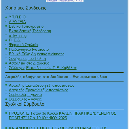
Χρήσιμες Συνδέσεις
ΥΠ.Π.Ε.Θ.
ΔΙΑΥΓΕΙΑ
Εθνικό Τυπογραφείο
Εκπαιδευτική Τηλεόραση
e-Twinning
Π .Σ.Δ.
Ψηφιακό Σχολείο
Παιδαγωγικό Ινστιτούτο
Εθνική Πύλη Δημόσιας Διοίκησης
Συνήγορος του Πολίτη
Ασφάλεια στο Διαδίκτυο
Σύλλογος Εκπαιδευτικών Π.Ε. Καβάλας
Ασφαλής πλοήγηση στο Διαδίκτυο – Ενημερωτικό υλικό
Ασφαλής Εκπαίδευση εξ’ αποστάσεως
Ασφαλής Εργασία εξ’ αποστάσεως
Συμβουλές – γενικό
Συμβουλές – γονείς
Σχολικοί Σύμβουλοι
ΠΡΟΣΚΛΗΣΗ στον 3ο Κύκλο ΚΑΛΩΝ ΠΡΑΚΤΙΚΩΝ: “ΕΝΕΡΓΟΣ
ΠΟΛΙΤΗΣ” 17 & 19 ΙΟΥΝΙΟΥ 2025
ΚΑΤΑΝΟΜΗ ΣΤΙΣ ΘΕΣΕΙΣ ΣΥΜΒΟΥΛΩΝ ΠΑΙΔΑΓΩΓΙΚΗΣ