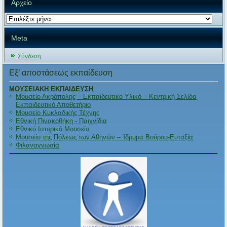
Αρχείο
Αρχείο
Meta
Σύνδεση
Εξ’ αποστάσεως εκπαίδευση
ΜΟΥΣΕΙΑΚΗ ΕΚΠΑΙΔΕΥΣΗ
Μουσείο Ακρόπολης – Εκπαιδευτικό Υλικό – Κεντρική Σελίδα
Εκπαιδευτικό Αποθετήριο
Μουσείο Κυκλαδικής Τέχνης
Εθνική Πινακοθήκη - Παιχνίδια
Εθνικό Ιστορικό Μουσείο
Μουσείο της Πόλεως των Αθηνών – Ίδρυμα Βούρου-Ευταξία
Φιλαναγνωσία