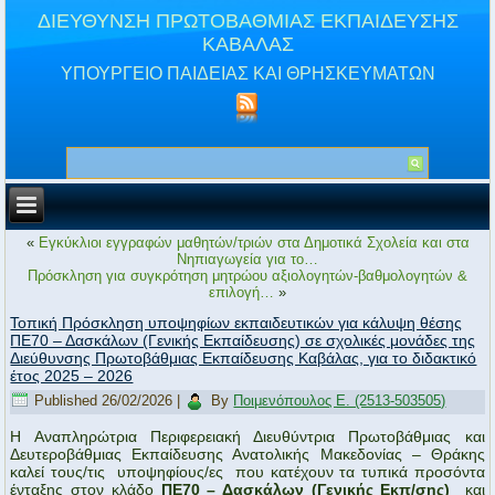
ΔΙΕΥΘΥΝΣΗ ΠΡΩΤΟΒΑΘΜΙΑΣ ΕΚΠΑΙΔΕΥΣΗΣ
ΚΑΒΑΛΑΣ
ΥΠΟΥΡΓΕΙΟ ΠΑΙΔΕΙΑΣ ΚΑΙ ΘΡΗΣΚΕΥΜΑΤΩΝ
«
Εγκύκλιοι εγγραφών μαθητών/τριών στα Δημοτικά Σχολεία και στα
Νηπιαγωγεία για το…
Πρόσκληση για συγκρότηση μητρώου αξιολογητών-βαθμολογητών &
επιλογή…
»
Τοπική Πρόσκληση υποψηφίων εκπαιδευτικών για κάλυψη θέσης
ΠΕ70 – Δασκάλων (Γενικής Εκπαίδευσης) σε σχολικές μονάδες της
Διεύθυνσης Πρωτοβάθμιας Εκπαίδευσης Καβάλας, για το διδακτικό
έτος 2025 – 2026
Published
26/02/2026
|
By
Ποιμενόπουλος Ε. (2513-503505)
Η Αναπληρώτρια Περιφερειακή Διευθύντρια Πρωτοβάθμιας και
Δευτεροβάθμιας Εκπαίδευσης Ανατολικής Μακεδονίας – Θράκης
καλεί τους/τις υποψηφίους/ες που κατέχουν τα τυπικά προσόντα
ένταξης στον κλάδο
ΠΕ70 – Δασκάλων (Γενικής Εκπ/σης)
και