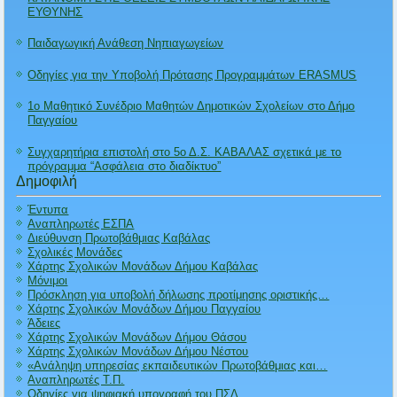
ΕΥΘΥΝΗΣ
Παιδαγωγική Ανάθεση Νηπιαγωγείων
Οδηγίες για την Υποβολή Πρότασης Προγραμμάτων ERASMUS
1ο Μαθητικό Συνέδριο Μαθητών Δημοτικών Σχολείων στο Δήμο
Παγγαίου
Συγχαρητήρια επιστολή στο 5ο Δ.Σ. ΚΑΒΑΛΑΣ σχετικά με το
πρόγραμμα “Ασφάλεια στο διαδίκτυο”
Δημοφιλή
Έντυπα
Αναπληρωτές ΕΣΠΑ
Διεύθυνση Πρωτοβάθμιας Καβάλας
Σχολικές Μονάδες
Χάρτης Σχολικών Μονάδων Δήμου Καβάλας
Μόνιμοι
Πρόσκληση για υποβολή δήλωσης προτίμησης οριστικής…
Χάρτης Σχολικών Μονάδων Δήμου Παγγαίου
Άδειες
Χάρτης Σχολικών Μονάδων Δήμου Θάσου
Χάρτης Σχολικών Μονάδων Δήμου Νέστου
«Ανάληψη υπηρεσίας εκπαιδευτικών Πρωτοβάθμιας και…
Αναπληρωτές Τ.Π.
Οδηγίες για ψηφιακή υπογραφή του ΠΣΔ