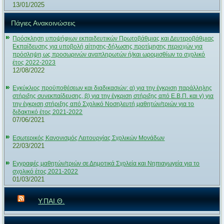
13/01/2025
Πάγιες Ανακοινώσεις
Πρόσκληση υποψήφιων εκπαιδευτικών Πρωτοβάθμιας και Δευτεροβάθμιας
Εκπαίδευσης για υποβολή αίτησης-δήλωσης προτίμησης περιοχών για
πρόσληψη ως προσωρινών αναπληρωτών ή/και ωρομισθίων το σχολικό
έτος 2022-2023
12/08/2022
Εγκύκλιος προϋποθέσεων και διαδικασιών: α) για την έγκριση παράλληλης
στήριξης συνεκπαίδευσης, β) για την έγκριση στήριξης από Ε.Β.Π. και γ) για
την έγκριση στήριξης από Σχολικό Νοσηλευτή μαθητών/τριών για το
διδακτικό έτος 2021-2022
07/06/2021
Εσωτερικός Κανονισμός Λειτουργίας Σχολικών Μονάδων
22/03/2021
Εγγραφές μαθητών/τριών σε Δημοτικά Σχολεία και Νηπιαγωγεία για το
σχολικό έτος 2021-2022
01/03/2021
Υ.ΠΑΙ.Θ.