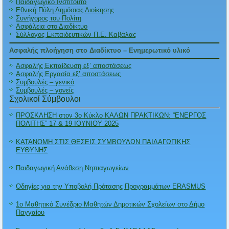
Παιδαγωγικό Ινστιτούτο
Εθνική Πύλη Δημόσιας Διοίκησης
Συνήγορος του Πολίτη
Ασφάλεια στο Διαδίκτυο
Σύλλογος Εκπαιδευτικών Π.Ε. Καβάλας
Ασφαλής πλοήγηση στο Διαδίκτυο – Ενημερωτικό υλικό
Ασφαλής Εκπαίδευση εξ’ αποστάσεως
Ασφαλής Εργασία εξ’ αποστάσεως
Συμβουλές – γενικό
Συμβουλές – γονείς
Σχολικοί Σύμβουλοι
ΠΡΟΣΚΛΗΣΗ στον 3ο Κύκλο ΚΑΛΩΝ ΠΡΑΚΤΙΚΩΝ: “ΕΝΕΡΓΟΣ
ΠΟΛΙΤΗΣ” 17 & 19 ΙΟΥΝΙΟΥ 2025
ΚΑΤΑΝΟΜΗ ΣΤΙΣ ΘΕΣΕΙΣ ΣΥΜΒΟΥΛΩΝ ΠΑΙΔΑΓΩΓΙΚΗΣ
ΕΥΘΥΝΗΣ
Παιδαγωγική Ανάθεση Νηπιαγωγείων
Οδηγίες για την Υποβολή Πρότασης Προγραμμάτων ERASMUS
1ο Μαθητικό Συνέδριο Μαθητών Δημοτικών Σχολείων στο Δήμο
Παγγαίου