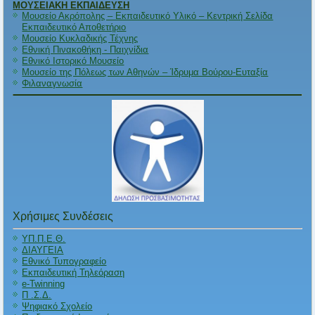
ΜΟΥΣΕΙΑΚΗ ΕΚΠΑΙΔΕΥΣΗ
Μουσείο Ακρόπολης – Εκπαιδευτικό Υλικό – Κεντρική Σελίδα
Εκπαιδευτικό Αποθετήριο
Μουσείο Κυκλαδικής Τέχνης
Εθνική Πινακοθήκη - Παιχνίδια
Εθνικό Ιστορικό Μουσείο
Μουσείο της Πόλεως των Αθηνών – Ίδρυμα Βούρου-Ευταξία
Φιλαναγνωσία
Χρήσιμες Συνδέσεις
ΥΠ.Π.Ε.Θ.
ΔΙΑΥΓΕΙΑ
Εθνικό Τυπογραφείο
Εκπαιδευτική Τηλεόραση
e-Twinning
Π .Σ.Δ.
Ψηφιακό Σχολείο