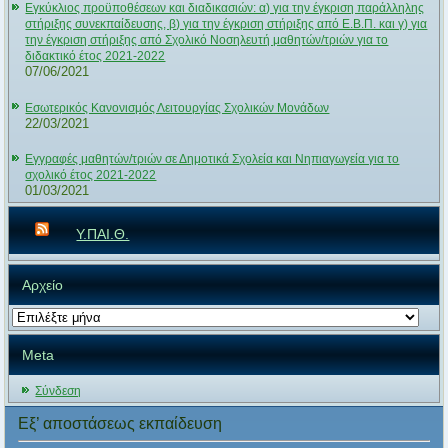
Εγκύκλιος προϋποθέσεων και διαδικασιών: α) για την έγκριση παράλληλης
στήριξης συνεκπαίδευσης, β) για την έγκριση στήριξης από Ε.Β.Π. και γ) για
την έγκριση στήριξης από Σχολικό Νοσηλευτή μαθητών/τριών για το
διδακτικό έτος 2021-2022
07/06/2021
Εσωτερικός Κανονισμός Λειτουργίας Σχολικών Μονάδων
22/03/2021
Εγγραφές μαθητών/τριών σε Δημοτικά Σχολεία και Νηπιαγωγεία για το
σχολικό έτος 2021-2022
01/03/2021
Υ.ΠΑΙ.Θ.
Αρχείο
Αρχείο
Meta
Σύνδεση
Εξ’ αποστάσεως εκπαίδευση