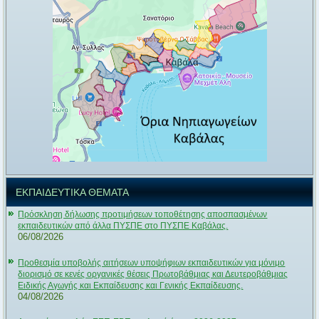
ΕΚΠΑΙΔΕΥΤΙΚΑ ΘΕΜΑΤΑ
Πρόσκληση δήλωσης προτιμήσεων τοποθέτησης αποσπασμένων
εκπαιδευτικών από άλλα ΠΥΣΠΕ στο ΠΥΣΠΕ Καβάλας.
06/08/2026
Προθεσμία υποβολής αιτήσεων υποψήφιων εκπαιδευτικών για μόνιμο
διορισμό σε κενές οργανικές θέσεις Πρωτοβάθμιας και Δευτεροβάθμιας
Ειδικής Αγωγής και Εκπαίδευσης και Γενικής Εκπαίδευσης.
04/08/2026