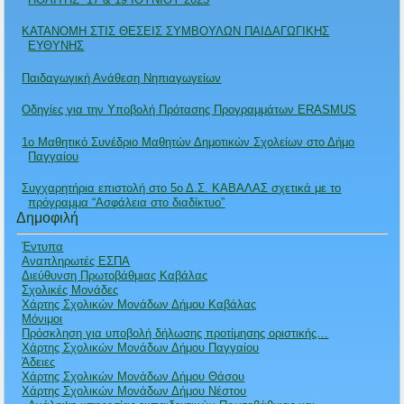
ΚΑΤΑΝΟΜΗ ΣΤΙΣ ΘΕΣΕΙΣ ΣΥΜΒΟΥΛΩΝ ΠΑΙΔΑΓΩΓΙΚΗΣ
ΕΥΘΥΝΗΣ
Παιδαγωγική Ανάθεση Νηπιαγωγείων
Οδηγίες για την Υποβολή Πρότασης Προγραμμάτων ERASMUS
1ο Μαθητικό Συνέδριο Μαθητών Δημοτικών Σχολείων στο Δήμο
Παγγαίου
Συγχαρητήρια επιστολή στο 5ο Δ.Σ. ΚΑΒΑΛΑΣ σχετικά με το
πρόγραμμα “Ασφάλεια στο διαδίκτυο”
Δημοφιλή
Έντυπα
Αναπληρωτές ΕΣΠΑ
Διεύθυνση Πρωτοβάθμιας Καβάλας
Σχολικές Μονάδες
Χάρτης Σχολικών Μονάδων Δήμου Καβάλας
Μόνιμοι
Πρόσκληση για υποβολή δήλωσης προτίμησης οριστικής…
Χάρτης Σχολικών Μονάδων Δήμου Παγγαίου
Άδειες
Χάρτης Σχολικών Μονάδων Δήμου Θάσου
Χάρτης Σχολικών Μονάδων Δήμου Νέστου