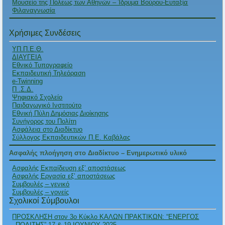
Μουσείο της Πόλεως των Αθηνών – Ίδρυμα Βούρου-Ευταξία
Φιλαναγνωσία
Χρήσιμες Συνδέσεις
ΥΠ.Π.Ε.Θ.
ΔΙΑΥΓΕΙΑ
Εθνικό Τυπογραφείο
Εκπαιδευτική Τηλεόραση
e-Twinning
Π .Σ.Δ.
Ψηφιακό Σχολείο
Παιδαγωγικό Ινστιτούτο
Εθνική Πύλη Δημόσιας Διοίκησης
Συνήγορος του Πολίτη
Ασφάλεια στο Διαδίκτυο
Σύλλογος Εκπαιδευτικών Π.Ε. Καβάλας
Ασφαλής πλοήγηση στο Διαδίκτυο – Ενημερωτικό υλικό
Ασφαλής Εκπαίδευση εξ’ αποστάσεως
Ασφαλής Εργασία εξ’ αποστάσεως
Συμβουλές – γενικό
Συμβουλές – γονείς
Σχολικοί Σύμβουλοι
ΠΡΟΣΚΛΗΣΗ στον 3ο Κύκλο ΚΑΛΩΝ ΠΡΑΚΤΙΚΩΝ: “ΕΝΕΡΓΟΣ
ΠΟΛΙΤΗΣ” 17 & 19 ΙΟΥΝΙΟΥ 2025