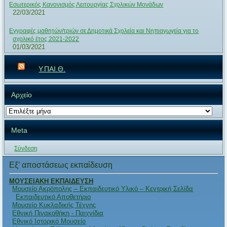
Εσωτερικός Κανονισμός Λειτουργίας Σχολικών Μονάδων
22/03/2021
Εγγραφές μαθητών/τριών σε Δημοτικά Σχολεία και Νηπιαγωγεία για το
σχολικό έτος 2021-2022
01/03/2021
Υ.ΠΑΙ.Θ.
Αρχείο
Αρχείο
Meta
Σύνδεση
Εξ’ αποστάσεως εκπαίδευση
ΜΟΥΣΕΙΑΚΗ ΕΚΠΑΙΔΕΥΣΗ
Μουσείο Ακρόπολης – Εκπαιδευτικό Υλικό – Κεντρική Σελίδα
Εκπαιδευτικό Αποθετήριο
Μουσείο Κυκλαδικής Τέχνης
Εθνική Πινακοθήκη - Παιχνίδια
Εθνικό Ιστορικό Μουσείο