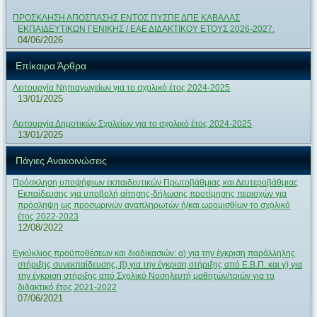
ΠΡΟΣΚΛΗΣΗ ΑΠΟΣΠΑΣΗΣ ΕΝΤΟΣ ΠΥΣΠΕ ΔΠΕ ΚΑΒΑΛΑΣ
ΕΚΠΑΙΔΕΥΤΙΚΩΝ ΓΕΝΙΚΗΣ / ΕΑΕ ΔΙΔΑΚΤΙΚΟΥ ΕΤΟΥΣ 2026-2027.
04/06/2026
Επίκαιρα Άρθρα
Λειτουργία Νηπιαγωγείων για το σχολικό έτος 2024-2025
13/01/2025
Λειτουργία Δημοτικών Σχολείων για το σχολικό έτος 2024-2025
13/01/2025
Πάγιες Ανακοινώσεις
Πρόσκληση υποψήφιων εκπαιδευτικών Πρωτοβάθμιας και Δευτεροβάθμιας
Εκπαίδευσης για υποβολή αίτησης-δήλωσης προτίμησης περιοχών για
πρόσληψη ως προσωρινών αναπληρωτών ή/και ωρομισθίων το σχολικό
έτος 2022-2023
12/08/2022
Εγκύκλιος προϋποθέσεων και διαδικασιών: α) για την έγκριση παράλληλης
στήριξης συνεκπαίδευσης, β) για την έγκριση στήριξης από Ε.Β.Π. και γ) για
την έγκριση στήριξης από Σχολικό Νοσηλευτή μαθητών/τριών για το
διδακτικό έτος 2021-2022
07/06/2021