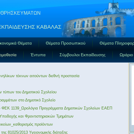
ΑΙ ΘΡΗΣΚΕΥΜΑΤΩΝ
ΕΚΠΑΙΔΕΥΣΗΣ ΚΑΒΑΛΑΣ
κονομικά Θέματα
Θέματα Προσωπικού
Θέματα Πληροφορ
ομοθεσία
Έντυπα
Σύμβουλοι Εκπαίδευσης
Ωράριο
ανηλίκων τέκνων αιτούντων διεθνή προστασία
 τύπων του Δημοτικού Σχολείου
μμάτων στο Δημοτικό Σχολείο
 ΦΕΚ 1139_Ωρολόγια Προγράμματα Δημοτικών Σχολείων ΕΑΕΠ
 Υποδοχής και Φροντιστηριακών Τμημάτων
ικείων_καθορισμός προϊόντων
ης 81025/2013 Υγειονομικής διάταξης