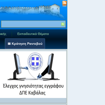
ικής
Εκπαιδευτικά Θέματα
📅 Κράτηση Ραντεβού