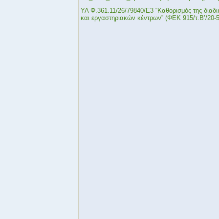
ΥΑ Φ.361.11/26/79840/Ε3 “Καθορισμός της διαδ
και εργαστηριακών κέντρων” (ΦΕΚ 915/τ.Β’/20-5