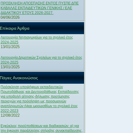
ΠΡΟΣΚΛΗΣΗ ΑΠΟΣΠΑΣΗΣ ΕΝΤΟΣ ΠΥΣΠΕ ΔΠΕ
ΚΑΒΑΛΑΣ ΕΚΠΑΙΔΕΥΤΙΚΩΝ ΓΕΝΙΚΗΣ / ΕΑΕ
ΔΙΔΑΚΤΙΚΟΥ ΕΤΟΥΣ 2026-2027.
04/06/2026
Επίκαιρα Άρθρα
Λειτουργία Νηπιαγωγείων για το σχολικό έτος
2024-2025
13/01/2025
Λειτουργία Δημοτικών Σχολείων για το σχολικό έτος
2024-2025
13/01/2025
Πάγιες Ανακοινώσεις
Πρόσκληση υποψήφιων εκπαιδευτικών
Πρωτοβάθμιας και Δευτεροβάθμιας Εκπαίδευσης
για υποβολή αίτησης-δήλωσης προτίμησης
περιοχών για πρόσληψη ως προσωρινών
αναπληρωτών ή/και ωρομισθίων το σχολικό έτος
2022-2023
12/08/2022
Εγκύκλιος προϋποθέσεων και διαδικασιών: α) για
την έγκριση παράλληλης στήριξης συνεκπαίδευσης,