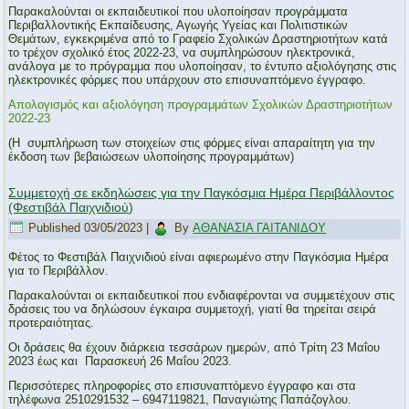
Παρακαλούνται οι εκπαιδευτικοί που υλοποίησαν προγράμματα
Περιβαλλοντικής Εκπαίδευσης, Αγωγής Υγείας και Πολιτιστικών
Θεμάτων, εγκεκριμένα από το Γραφείο Σχολικών Δραστηριοτήτων κατά
το τρέχον σχολικό έτος 2022-23, να συμπληρώσουν ηλεκτρονικά,
ανάλογα με το πρόγραμμα που υλοποίησαν, το έντυπο αξιολόγησης στις
ηλεκτρονικές φόρμες που υπάρχουν στο επισυναπτόμενο έγγραφο.
Απολογισμός και αξιολόγηση προγραμμάτων Σχολικών Δραστηριοτήτων
2022-23
(Η συμπλήρωση των στοιχείων στις φόρμες είναι απαραίτητη για την
έκδοση των βεβαιώσεων υλοποίησης προγραμμάτων)
Συμμετοχή σε εκδηλώσεις για την Παγκόσμια Ημέρα Περιβάλλοντος
(Φεστιβάλ Παιχνιδιού)
Published
03/05/2023
|
By
ΑΘΑΝΑΣΙΑ ΓΑΙΤΑΝΙΔΟΥ
Φέτος το Φεστιβάλ Παιχνιδιού είναι αφιερωμένο στην Παγκόσμια Ημέρα
για το Περιβάλλον.
Παρακαλούνται οι εκπαιδευτικοί που ενδιαφέρονται να συμμετέχουν στις
δράσεις του να δηλώσουν έγκαιρα συμμετοχή, γιατί θα τηρείται σειρά
προτεραιότητας.
Οι δράσεις θα έχουν διάρκεια τεσσάρων ημερών, από Τρίτη 23 Μαΐου
2023 έως και Παρασκευή 26 Μαΐου 2023.
Περισσότερες πληροφορίες στο επισυναπτόμενο έγγραφο και στα
τηλέφωνα 2510291532 – 6947119821, Παναγιώτης Παπάζογλου.