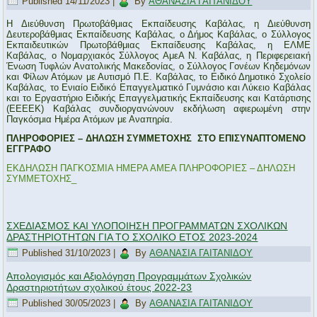
Published
14/11/2023
|
By
ΑΘΑΝΑΣΙΑ ΓΑΙΤΑΝΙΔΟΥ
Η Διεύθυνση Πρωτοβάθμιας Εκπαίδευσης Καβάλας, η Διεύθυνση
Δευτεροβάθμιας Εκπαίδευσης Καβάλας, ο Δήμος Καβάλας, ο Σύλλογος
Εκπαιδευτικών Πρωτοβάθμιας Εκπαίδευσης Καβάλας, η ΕΛΜΕ
Καβάλας, ο Νομαρχιακός Σύλλογος ΑμεΑ Ν. Καβάλας, η Περιφερειακή
Ένωση Τυφλών Ανατολικής Μακεδονίας, ο Σύλλογος Γονέων Κηδεμόνων
και Φίλων Ατόμων με Αυτισμό Π.Ε. Καβάλας, το Ειδικό Δημοτικό Σχολείο
Καβάλας, το Ενιαίο Ειδικό Επαγγελματικό Γυμνάσιο και Λύκειο Καβάλας
και το Εργαστήριο Ειδικής Επαγγελματικής Εκπαίδευσης και Κατάρτισης
(ΕΕΕΕΚ) Καβάλας συνδιοργανώνουν εκδήλωση αφιερωμένη στην
Παγκόσμια Ημέρα Ατόμων με Αναπηρία.
ΠΛΗΡΟΦΟΡΙΕΣ – ΔΗΛΩΣΗ ΣΥΜΜΕΤΟΧΗΣ ΣΤΟ ΕΠΙΣΥΝΑΠΤΟΜΕΝΟ
ΕΓΓΡΑΦΟ
ΕΚΔΗΛΩΣΗ ΠΑΓΚΟΣΜΙΑ ΗΜΕΡΑ ΑΜΕΑ
ΠΛΗΡΟΦΟΡΙΕΣ – ΔΗΛΩΣΗ
ΣΥΜΜΕΤΟΧΗΣ_
ΣΧΕΔΙΑΣΜΟΣ ΚΑΙ ΥΛΟΠΟΙΗΣΗ ΠΡΟΓΡΑΜΜΑΤΩΝ ΣΧΟΛΙΚΩΝ
ΔΡΑΣΤΗΡΙΟΤΗΤΩΝ ΓΙΑ ΤΟ ΣΧΟΛΙΚΟ ΕΤΟΣ 2023-2024
Published
31/10/2023
|
By
ΑΘΑΝΑΣΙΑ ΓΑΙΤΑΝΙΔΟΥ
Απολογισμός και Αξιολόγηση Προγραμμάτων Σχολικών
Δραστηριοτήτων σχολικού έτους 2022-23
Published
30/05/2023
|
By
ΑΘΑΝΑΣΙΑ ΓΑΙΤΑΝΙΔΟΥ