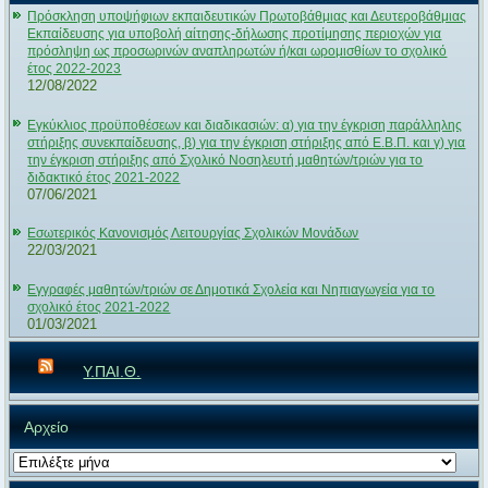
Πρόσκληση υποψήφιων εκπαιδευτικών Πρωτοβάθμιας και Δευτεροβάθμιας
Εκπαίδευσης για υποβολή αίτησης-δήλωσης προτίμησης περιοχών για
πρόσληψη ως προσωρινών αναπληρωτών ή/και ωρομισθίων το σχολικό
έτος 2022-2023
12/08/2022
Εγκύκλιος προϋποθέσεων και διαδικασιών: α) για την έγκριση παράλληλης
στήριξης συνεκπαίδευσης, β) για την έγκριση στήριξης από Ε.Β.Π. και γ) για
την έγκριση στήριξης από Σχολικό Νοσηλευτή μαθητών/τριών για το
διδακτικό έτος 2021-2022
07/06/2021
Εσωτερικός Κανονισμός Λειτουργίας Σχολικών Μονάδων
22/03/2021
Εγγραφές μαθητών/τριών σε Δημοτικά Σχολεία και Νηπιαγωγεία για το
σχολικό έτος 2021-2022
01/03/2021
Υ.ΠΑΙ.Θ.
Αρχείο
Αρχείο