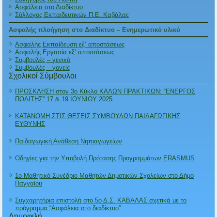
Ασφάλεια στο Διαδίκτυο
Σύλλογος Εκπαιδευτικών Π.Ε. Καβάλας
Ασφαλής πλοήγηση στο Διαδίκτυο – Ενημερωτικό υλικό
Ασφαλής Εκπαίδευση εξ’ αποστάσεως
Ασφαλής Εργασία εξ’ αποστάσεως
Συμβουλές – γενικό
Συμβουλές – γονείς
Σχολικοί Σύμβουλοι
ΠΡΟΣΚΛΗΣΗ στον 3ο Κύκλο ΚΑΛΩΝ ΠΡΑΚΤΙΚΩΝ: “ΕΝΕΡΓΟΣ
ΠΟΛΙΤΗΣ” 17 & 19 ΙΟΥΝΙΟΥ 2025
ΚΑΤΑΝΟΜΗ ΣΤΙΣ ΘΕΣΕΙΣ ΣΥΜΒΟΥΛΩΝ ΠΑΙΔΑΓΩΓΙΚΗΣ
ΕΥΘΥΝΗΣ
Παιδαγωγική Ανάθεση Νηπιαγωγείων
Οδηγίες για την Υποβολή Πρότασης Προγραμμάτων ERASMUS
1ο Μαθητικό Συνέδριο Μαθητών Δημοτικών Σχολείων στο Δήμο
Παγγαίου
Συγχαρητήρια επιστολή στο 5ο Δ.Σ. ΚΑΒΑΛΑΣ σχετικά με το
πρόγραμμα “Ασφάλεια στο διαδίκτυο”
Δημοφιλή