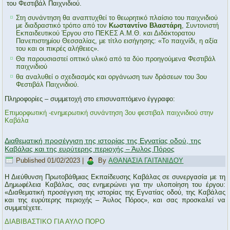
του Φεστιβάλ Παιχνιδιού.
Στη συνάντηση θα αναπτυχθεί το θεωρητικό πλαίσιο του παιχνιδιού
με διαδραστικό τρόπο από τον
Κωσταντίνο Βλαστάρη
, Συντονιστή
Εκπαιδευτικού Έργου στο ΠΕΚΕΣ Α.Μ.Θ. και Διδάκτορατου
Πανεπιστημίου Θεσσαλίας, με τίτλο εισήγησης: «Το παιχνίδι, η αξία
του και οι πικρές αλήθειες».
Θα παρουσιαστεί οπτικό υλικό από τα δύο προηγούμενα Φεστιβάλ
παιχνιδιού
θα αναλυθεί ο σχεδιασμός και οργάνωση των δράσεων του 3ου
Φεστιβάλ Παιχνιδιού.
Πληροφορίες – συμμετοχή στο επισυναπτόμενο έγγραφο:
Επιμορφωτική -ενημερωτική συνάντηση 3ου φεστιβαλ παιχνιδιού στην
Καβάλα
Διαθεματική προσέγγιση της ιστορίας της Εγνατίας οδού, της
Καβάλας και της ευρύτερης περιοχής – Άυλος Πόρος
Published
01/02/2023
|
By
ΑΘΑΝΑΣΙΑ ΓΑΙΤΑΝΙΔΟΥ
Η Διεύθυνση Πρωτοβάθμιας Εκπαίδευσης Καβάλας σε συνεργασία με τη
Δημωφέλεια Καβάλας, σας ενημερώνει για την υλοποίηση του έργου:
«Διαθεματική προσέγγιση της ιστορίας της Εγνατίας οδού, της Καβάλας
και της ευρύτερης περιοχής – Άυλος Πόρος», και σας προσκαλεί να
συμμετέχετε.
ΔΙΑΒΙΒΑΣΤΙΚΟ ΓΙΑ ΑΥΛΟ ΠΟΡΟ