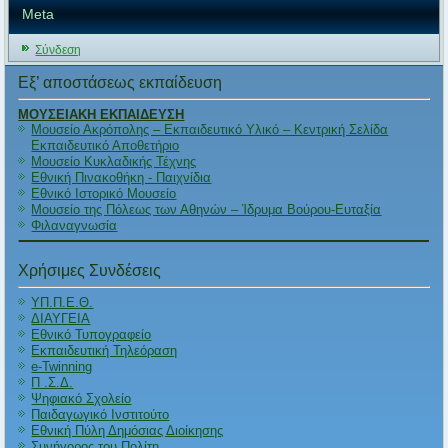
Meta
Σύνδεση
Εξ’ αποστάσεως εκπαίδευση
ΜΟΥΣΕΙΑΚΗ ΕΚΠΑΙΔΕΥΣΗ
Μουσείο Ακρόπολης – Εκπαιδευτικό Υλικό – Κεντρική Σελίδα
Εκπαιδευτικό Αποθετήριο
Μουσείο Κυκλαδικής Τέχνης
Εθνική Πινακοθήκη - Παιχνίδια
Εθνικό Ιστορικό Μουσείο
Μουσείο της Πόλεως των Αθηνών – Ίδρυμα Βούρου-Ευταξία
Φιλαναγνωσία
Χρήσιμες Συνδέσεις
ΥΠ.Π.Ε.Θ.
ΔΙΑΥΓΕΙΑ
Εθνικό Τυπογραφείο
Εκπαιδευτική Τηλεόραση
e-Twinning
Π .Σ.Δ.
Ψηφιακό Σχολείο
Παιδαγωγικό Ινστιτούτο
Εθνική Πύλη Δημόσιας Διοίκησης
Συνήγορος του Πολίτη