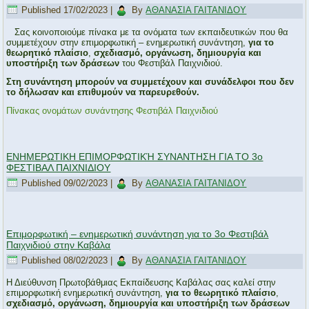
Published
17/02/2023
|
By
ΑΘΑΝΑΣΙΑ ΓΑΙΤΑΝΙΔΟΥ
Σας κοινοποιούμε πίνακα με τα ονόματα των εκπαιδευτικών που θα
συμμετέχουν στην επιμορφωτική – ενημερωτική συνάντηση,
για το
θεωρητικό πλαίσιο
,
σχεδιασμό, οργάνωση, δημιουργία και
υποστήριξη των δράσεων
του Φεστιβάλ Παιχνιδιού.
Στη συνάντηση μπορούν να συμμετέχουν και συνάδελφοι που δεν
το δήλωσαν και επιθυμούν να παρευρεθούν.
Πίνακας ονομάτων συνάντησης Φεστιβάλ Παιχνιδιού
ΕΝΗΜΕΡΩΤΙΚΗ ΕΠΙΜΟΡΦΩΤΙΚΉ ΣΥΝΑΝΤΗΣΗ ΓΙΑ ΤΟ 3ο
ΦΕΣΤΙΒΑΛ ΠΑΙΧΝΙΔΙΟΥ
Published
09/02/2023
|
By
ΑΘΑΝΑΣΙΑ ΓΑΙΤΑΝΙΔΟΥ
Επιμορφωτική – ενημερωτική συνάντηση για το 3ο Φεστιβάλ
Παιχνιδιού στην Καβάλα
Published
08/02/2023
|
By
ΑΘΑΝΑΣΙΑ ΓΑΙΤΑΝΙΔΟΥ
Η Διεύθυνση Πρωτοβάθμιας Εκπαίδευσης Καβάλας σας καλεί στην
επιμορφωτική ενημερωτική συνάντηση,
για το θεωρητικό πλαίσιο
,
σχεδιασμό, οργάνωση, δημιουργία και υποστήριξη των δράσεων