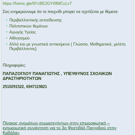
https://forms.gle/9YcBE2GYif9WCcLv7
Σας ενημερώνουμε ότι το παιχνίδι μπορεί να σχετίζεται με θέματα:
Περιβαλλοντικής εκπαίδευσης
Πολιτιστικών θεμάτων
Αγωγής Υγείας
Αθλητισμού
Αλλά και με γνωστικά αντικείμενα ( Γλώσσα, Μαθηματικά, μελέτη
Περιβάλλοντος)
Πληροφορίες:
ΠΑΠΑΖΟΓΛΟΥ ΠΑΝΑΓΙΩΤΗΣ , ΥΠΕΥΘΥΝΟΣ ΣΧΟΛΙΚΩΝ
ΔΡΑΣΤΗΡΙΟΤΗΤΩΝ
2510291522, 6947119821
Πίνακας ονομάτων συμμετεχόντων στην επιμορφωτική –
ενημερωτική συνάντηση για το 3ο Φεστιβάλ Παιχνιδιού στην
Καβάλα»