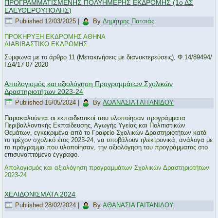
ΠΡΟΓΡΑΜΜΑΤΙΣΜΕΝΗΣ ΠΟΛΥΗΜΕΡΗΣ ΕΚΔΡΟΜΗΣ (1ο ΔΣ
ΕΛΕΥΘΕΡΟΥΠΟΛΗΣ)
Published
12/03/2025
|
By
Δημήτρης Πατσιάς
ΠΡΟΚΗΡΥΞΗ ΕΚΔΡΟΜΗΣ ΑΘΗΝΑ
ΔΙΑΒΙΒΑΣΤΙΚΟ ΕΚΔΡΟΜΗΣ
Σύμφωνα με το άρθρο 11 (Μετακινήσεις με διανυκτερεύσεις), Φ.14/89494/
ΓΔ4/17-07-2020
Απολογισμός και αξιολόγηση Προγραμμάτων Σχολικών
Δραστηριοτήτων 2023-24
Published
16/05/2024
|
By
ΑΘΑΝΑΣΙΑ ΓΑΙΤΑΝΙΔΟΥ
Παρακαλούνται οι εκπαιδευτικοί που υλοποίησαν προγράμματα
Περιβαλλοντικής Εκπαίδευσης, Αγωγής Υγείας και Πολιτιστικών
Θεμάτων, εγκεκριμένα από το Γραφείο Σχολικών Δραστηριοτήτων κατά
το τρέχον σχολικό έτος 2023-24, να υποβάλουν ηλεκτρονικά, ανάλογα με
το πρόγραμμα που υλοποίησαν, την αξιολόγηση του προγράμματος στο
επισυναπτόμενο έγγραφο.
Απολογισμός και αξιολόγηση προγραμμάτων Σχολικών Δραστηριοτήτων
2023-24
ΧΕΛΙΔΟΝΙΣΜΑΤΑ 2024
Published
28/02/2024
|
By
ΑΘΑΝΑΣΙΑ ΓΑΙΤΑΝΙΔΟΥ