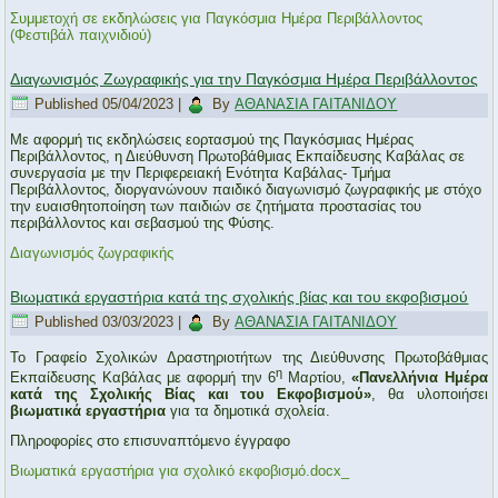
Συμμετοχή σε εκδηλώσεις για Παγκόσμια Ημέρα Περιβάλλοντος
(Φεστιβάλ παιχνιδιού)
Διαγωνισμός Ζωγραφικής για την Παγκόσμια Ημέρα Περιβάλλοντος
Published
05/04/2023
|
By
ΑΘΑΝΑΣΙΑ ΓΑΙΤΑΝΙΔΟΥ
Με αφορμή τις εκδηλώσεις εορτασμού της Παγκόσμιας Ημέρας
Περιβάλλοντος, η Διεύθυνση Πρωτοβάθμιας Εκπαίδευσης Καβάλας σε
συνεργασία με την Περιφερειακή Ενότητα Καβάλας- Τμήμα
Περιβάλλοντος, διοργανώνουν παιδικό διαγωνισμό ζωγραφικής με στόχο
την ευαισθητοποίηση των παιδιών σε ζητήματα προστασίας του
περιβάλλοντος και σεβασμού της Φύσης.
Διαγωνισμός ζωγραφικής
Βιωματικά εργαστήρια κατά της σχολικής βίας και του εκφοβισμού
Published
03/03/2023
|
By
ΑΘΑΝΑΣΙΑ ΓΑΙΤΑΝΙΔΟΥ
Το Γραφείο Σχολικών Δραστηριοτήτων της Διεύθυνσης Πρωτοβάθμιας
η
Εκπαίδευσης Καβάλας με αφορμή την 6
Μαρτίου,
«Πανελλήνια Ημέρα
κατά της Σχολικής Βίας και του Εκφοβισμού»
, θα υλοποιήσει
βιωματικά εργαστήρια
για τα δημοτικά σχολεία.
Πληροφορίες στο επισυναπτόμενο έγγραφο
Βιωματικά εργαστήρια για σχολικό εκφοβισμό.docx_