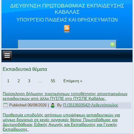
ΔΙΕΥΘΥΝΣΗ ΠΡΩΤΟΒΑΘΜΙΑΣ ΕΚΠΑΙΔΕΥΣΗΣ
ΚΑΒΑΛΑΣ
ΥΠΟΥΡΓΕΙΟ ΠΑΙΔΕΙΑΣ ΚΑΙ ΘΡΗΣΚΕΥΜΑΤΩΝ
Εκπαιδευτικά θέματα
1
2
3
…
55
Επόμενη »
Πρόσκληση δήλωσης προτιμήσεων τοποθέτησης αποσπασμένων
εκπαιδευτικών από άλλα ΠΥΣΠΕ στο ΠΥΣΠΕ Καβάλας.
Published
06/08/2026
|
By
Π.(2513503542) Λεβεντόπουλος
Προθεσμία υποβολής αιτήσεων υποψήφιων εκπαιδευτικών για
μόνιμο διορισμό σε κενές οργανικές θέσεις Πρωτοβάθμιας και
Δευτεροβάθμιας Ειδικής Αγωγής και Εκπαίδευσης και Γενικής
Εκπαίδευσης.