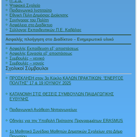
Π .Σ.Δ.
Ψηφιακό Σχολείο
Παιδαγωγικό Ινστιτούτο
Εθνική Πύλη Δημόσιας Διοίκησης
Συνήγορος του Πολίτη
Ασφάλεια στο Διαδίκτυο
Σύλλογος Εκπαιδευτικών Π.Ε. Καβάλας
Ασφαλής πλοήγηση στο Διαδίκτυο – Ενημερωτικό υλικό
Ασφαλής Εκπαίδευση εξ’ αποστάσεως
Ασφαλής Εργασία εξ’ αποστάσεως
Συμβουλές – γενικό
Συμβουλές – γονείς
Σχολικοί Σύμβουλοι
ΠΡΟΣΚΛΗΣΗ στον 3ο Κύκλο ΚΑΛΩΝ ΠΡΑΚΤΙΚΩΝ: “ΕΝΕΡΓΟΣ
ΠΟΛΙΤΗΣ” 17 & 19 ΙΟΥΝΙΟΥ 2025
ΚΑΤΑΝΟΜΗ ΣΤΙΣ ΘΕΣΕΙΣ ΣΥΜΒΟΥΛΩΝ ΠΑΙΔΑΓΩΓΙΚΗΣ
ΕΥΘΥΝΗΣ
Παιδαγωγική Ανάθεση Νηπιαγωγείων
Οδηγίες για την Υποβολή Πρότασης Προγραμμάτων ERASMUS
1ο Μαθητικό Συνέδριο Μαθητών Δημοτικών Σχολείων στο Δήμο
Παγγαίου