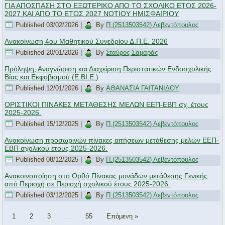
ΓΙΑ ΑΠΟΣΠΑΣΗ ΣΤΟ ΕΞΩΤΕΡΙΚΟ ΑΠΟ ΤΟ ΣΧΟΛΙΚΟ ΕΤΟΣ 2026-
2027 ΚΑΙ ΑΠΟ ΤΟ ΕΤΟΣ 2027 ΝΟΤΙΟΥ ΗΜΙΣΦΑΙΡΙΟΥ
Published
03/02/2026
|
By
Π.(2513503542) Λεβεντόπουλος
Ανακοίνωση 4ου Μαθητικού Συνεδρίου Δ.Π.Ε. 2026
Published
20/01/2026
|
By
Σταύρος Σαμαράς
Πρόληψη, Αναγνώριση και Διαχείριση Περιστατικών Ενδοσχολικής
Βίας και Εκφοβισμού (Ε.ΒΙ.Ε.)
Published
12/01/2026
|
By
ΑΘΑΝΑΣΙΑ ΓΑΙΤΑΝΙΔΟΥ
ΟΡΙΣΤΙΚΟΙ ΠΙΝΑΚΕΣ ΜΕΤΑΘΕΣΗΣ ΜΕΛΩΝ ΕΕΠ-ΕΒΠ σχ. έτους
2025-2026.
Published
15/12/2025
|
By
Π.(2513503542) Λεβεντόπουλος
Ανακοίνωση προσωρινών πίνακες αιτήσεων μετάθεσης μελών ΕΕΠ-
ΕΒΠ σχολικού έτους 2025-2026.
Published
08/12/2025
|
By
Π.(2513503542) Λεβεντόπουλος
Ανακοινοποίηση στο Ορθό Πίνακας μονάδων μετάθεσης Γενικής
από Περιοχή σε Περιοχή σχολικού έτους 2025-2026.
Published
03/12/2025
|
By
Π.(2513503542) Λεβεντόπουλος
1
2
3
…
55
Επόμενη »