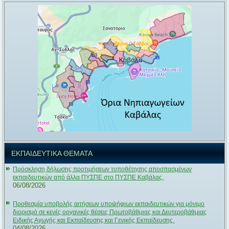
ΕΚΠΑΙΔΕΥΤΙΚΑ ΘΕΜΑΤΑ
Πρόσκληση δήλωσης προτιμήσεων τοποθέτησης αποσπασμένων
εκπαιδευτικών από άλλα ΠΥΣΠΕ στο ΠΥΣΠΕ Καβάλας.
06/08/2026
Προθεσμία υποβολής αιτήσεων υποψήφιων εκπαιδευτικών για μόνιμο
διορισμό σε κενές οργανικές θέσεις Πρωτοβάθμιας και Δευτεροβάθμιας
Ειδικής Αγωγής και Εκπαίδευσης και Γενικής Εκπαίδευσης.
04/08/2026