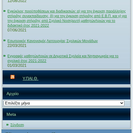
12/08/2022
Εγκύκλιος προϋποθέσεων και διαδικασιών: α) για την έγκριση παράλληλης
στήριξης συνεκπαίδευσης, β) για την έγκριση στήριξης από Ε.Β.Π. και γ) για
την έγκριση στήριξης από Σχολικό Νοσηλευτή μαθητών/τριών για το
διδακτικό έτος 2021-2022
07/06/2021
Εσωτερικός Κανονισμός Λειτουργίας Σχολικών Μονάδων
22/03/2021
Εγγραφές μαθητών/τριών σε Δημοτικά Σχολεία και Νηπιαγωγεία για το
σχολικό έτος 2021-2022
01/03/2021
Υ.ΠΑΙ.Θ.
Αρχείο
Αρχείο
Meta
Σύνδεση