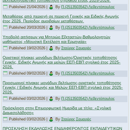
βελτίωση/οριστική τοποθέτηση σχολικού έτους 2025-2026.
Published
21/04/2026
|
By
Π.(2513503542) Λεβεντόπουλος
Μεταθέσεις από περιοχή σε περιοχή Γενικής και Ειδικής Αγωγής
έτος 2026. Περίοδος αμοιβαίων μεταθέσεων.
Published
20/03/2026
|
By
Π.(2513503542) Λεβεντόπουλος
Υποβολή αιτήσεων για Μητρώο Εξεταστών-Βαθμολογητών
μαθήματος «Μουσική Εκτέλεση και Ερμηνεία»
Published
19/02/2026
|
By
Σταύρος Σαμαράς
Οριστικοί πίνακες μονάδων Βελτίωσης/Οριστικής τοποθέτησης
Γενικής, Ειδικής Αγωγής και μελών ΕΕΠ-ΕΒΠ σχολικό έτος 2025-
2026.
Published
09/02/2026
|
By
Π.(2513503542) Λεβεντόπουλος
Προσωρινοί πίνακες μονάδων βελτίωσης-οριστικής τοποθέτησης
Γενικής / Ειδικής Αγωγής και Μελών ΕΕΠ-ΕΒΠ σχολικό έτος 2025-
2026.
Published
03/02/2026
|
By
Π.(2513503542) Λεβεντόπουλος
Πρόσκληση στην Επιμορφωτική Ημερίδα με τίτλο: «Σχολική
Διαμεσολάβηση»
Published
03/02/2026
|
By
Σταύρος Σαμαράς
ΠΡΟΣΚΛΗΣΗ ΕΚΔΗΛΩΣΗΣ ΕΝΔΙΑΦΕΡΟΝΤΟΣ ΕΚΠΑΙΔΕΥΤΙΚΩΝ