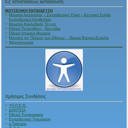
Εξ’ αποστάσεως εκπαίδευση
ΜΟΥΣΕΙΑΚΗ ΕΚΠΑΙΔΕΥΣΗ
Μουσείο Ακρόπολης – Εκπαιδευτικό Υλικό – Κεντρική Σελίδα
Εκπαιδευτικό Αποθετήριο
Μουσείο Κυκλαδικής Τέχνης
Εθνική Πινακοθήκη - Παιχνίδια
Εθνικό Ιστορικό Μουσείο
Μουσείο της Πόλεως των Αθηνών – Ίδρυμα Βούρου-Ευταξία
Φιλαναγνωσία
Χρήσιμες Συνδέσεις
ΥΠ.Π.Ε.Θ.
ΔΙΑΥΓΕΙΑ
Εθνικό Τυπογραφείο
Εκπαιδευτική Τηλεόραση
e-Twinning