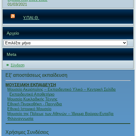
01/03/2021
Υ.ΠΑΙ.Θ.
Αρχείο
Αρχείο
Meta
Σύνδεση
Εξ’ αποστάσεως εκπαίδευση
ΜΟΥΣΕΙΑΚΗ ΕΚΠΑΙΔΕΥΣΗ
Μουσείο Ακρόπολης – Εκπαιδευτικό Υλικό – Κεντρική Σελίδα
Εκπαιδευτικό Αποθετήριο
Μουσείο Κυκλαδικής Τέχνης
Εθνική Πινακοθήκη - Παιχνίδια
Εθνικό Ιστορικό Μουσείο
Μουσείο της Πόλεως των Αθηνών – Ίδρυμα Βούρου-Ευταξία
Φιλαναγνωσία
Χρήσιμες Συνδέσεις