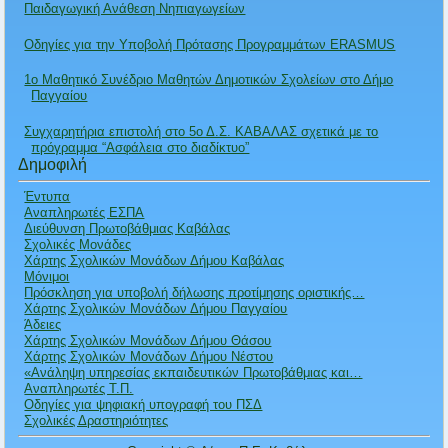
Παιδαγωγική Ανάθεση Νηπιαγωγείων
Οδηγίες για την Υποβολή Πρότασης Προγραμμάτων ERASMUS
1ο Μαθητικό Συνέδριο Μαθητών Δημοτικών Σχολείων στο Δήμο
Παγγαίου
Συγχαρητήρια επιστολή στο 5ο Δ.Σ. ΚΑΒΑΛΑΣ σχετικά με το
πρόγραμμα “Ασφάλεια στο διαδίκτυο”
Δημοφιλή
Έντυπα
Αναπληρωτές ΕΣΠΑ
Διεύθυνση Πρωτοβάθμιας Καβάλας
Σχολικές Μονάδες
Χάρτης Σχολικών Μονάδων Δήμου Καβάλας
Μόνιμοι
Πρόσκληση για υποβολή δήλωσης προτίμησης οριστικής…
Χάρτης Σχολικών Μονάδων Δήμου Παγγαίου
Άδειες
Χάρτης Σχολικών Μονάδων Δήμου Θάσου
Χάρτης Σχολικών Μονάδων Δήμου Νέστου
«Ανάληψη υπηρεσίας εκπαιδευτικών Πρωτοβάθμιας και…
Αναπληρωτές Τ.Π.
Οδηγίες για ψηφιακή υπογραφή του ΠΣΔ
Σχολικές Δραστηριότητες