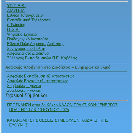
ΥΠ.Π.Ε.Θ.
ΔΙΑΥΓΕΙΑ
Εθνικό Τυπογραφείο
Εκπαιδευτική Τηλεόραση
e-Twinning
Π .Σ.Δ.
Ψηφιακό Σχολείο
Παιδαγωγικό Ινστιτούτο
Εθνική Πύλη Δημόσιας Διοίκησης
Συνήγορος του Πολίτη
Ασφάλεια στο Διαδίκτυο
Σύλλογος Εκπαιδευτικών Π.Ε. Καβάλας
Ασφαλής πλοήγηση στο Διαδίκτυο – Ενημερωτικό υλικό
Ασφαλής Εκπαίδευση εξ’ αποστάσεως
Ασφαλής Εργασία εξ’ αποστάσεως
Συμβουλές – γενικό
Συμβουλές – γονείς
Σχολικοί Σύμβουλοι
ΠΡΟΣΚΛΗΣΗ στον 3ο Κύκλο ΚΑΛΩΝ ΠΡΑΚΤΙΚΩΝ: “ΕΝΕΡΓΟΣ
ΠΟΛΙΤΗΣ” 17 & 19 ΙΟΥΝΙΟΥ 2025
ΚΑΤΑΝΟΜΗ ΣΤΙΣ ΘΕΣΕΙΣ ΣΥΜΒΟΥΛΩΝ ΠΑΙΔΑΓΩΓΙΚΗΣ
ΕΥΘΥΝΗΣ