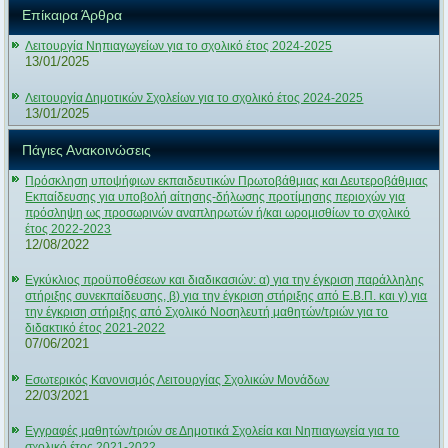
Επίκαιρα Άρθρα
Λειτουργία Νηπιαγωγείων για το σχολικό έτος 2024-2025
13/01/2025
Λειτουργία Δημοτικών Σχολείων για το σχολικό έτος 2024-2025
13/01/2025
Πάγιες Ανακοινώσεις
Πρόσκληση υποψήφιων εκπαιδευτικών Πρωτοβάθμιας και Δευτεροβάθμιας
Εκπαίδευσης για υποβολή αίτησης-δήλωσης προτίμησης περιοχών για
πρόσληψη ως προσωρινών αναπληρωτών ή/και ωρομισθίων το σχολικό
έτος 2022-2023
12/08/2022
Εγκύκλιος προϋποθέσεων και διαδικασιών: α) για την έγκριση παράλληλης
στήριξης συνεκπαίδευσης, β) για την έγκριση στήριξης από Ε.Β.Π. και γ) για
την έγκριση στήριξης από Σχολικό Νοσηλευτή μαθητών/τριών για το
διδακτικό έτος 2021-2022
07/06/2021
Εσωτερικός Κανονισμός Λειτουργίας Σχολικών Μονάδων
22/03/2021
Εγγραφές μαθητών/τριών σε Δημοτικά Σχολεία και Νηπιαγωγεία για το
σχολικό έτος 2021-2022