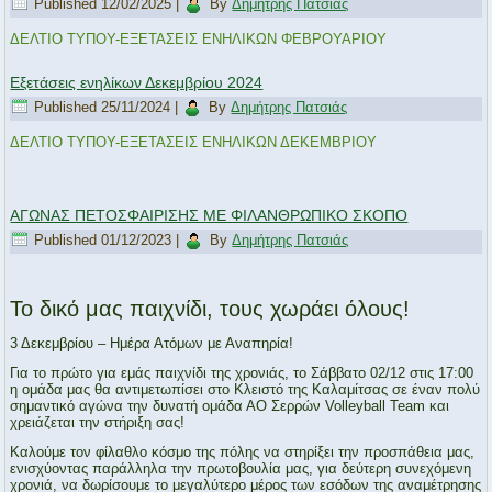
Published
12/02/2025
|
By
Δημήτρης Πατσιάς
ΔΕΛΤΙΟ ΤΥΠΟΥ-ΕΞΕΤΑΣΕΙΣ ΕΝΗΛΙΚΩΝ ΦΕΒΡΟΥΑΡΙΟΥ
Εξετάσεις ενηλίκων Δεκεμβρίου 2024
Published
25/11/2024
|
By
Δημήτρης Πατσιάς
ΔΕΛΤΙΟ ΤΥΠΟΥ-ΕΞΕΤΑΣΕΙΣ ΕΝΗΛΙΚΩΝ ΔΕΚΕΜΒΡΙΟΥ
ΑΓΩΝΑΣ ΠΕΤΟΣΦΑΙΡΙΣΗΣ ΜΕ ΦΙΛΑΝΘΡΩΠΙΚΟ ΣΚΟΠΟ
Published
01/12/2023
|
By
Δημήτρης Πατσιάς
Το δικό μας παιχνίδι, τους χωράει όλους!
3 Δεκεμβρίου – Ημέρα Ατόμων με Αναπηρία!
Για το πρώτο για εμάς παιχνίδι της χρονιάς, το Σάββατο 02/12 στις 17:00
η ομάδα μας θα αντιμετωπίσει στο Κλειστό της Καλαμίτσας σε έναν πολύ
σημαντικό αγώνα την δυνατή ομάδα ΑΟ Σερρών Volleyball Team και
χρειάζεται την στήριξη σας!
Καλούμε τον φίλαθλο κόσμο της πόλης να στηρίξει την προσπάθεια μας,
ενισχύοντας παράλληλα την πρωτοβουλία μας, για δεύτερη συνεχόμενη
χρονιά, να δωρίσουμε το μεγαλύτερο μέρος των εσόδων της αναμέτρησης