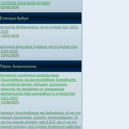
ΕΞΕΤΑΣΕΙΣ ΕΝΗΛΙΚΩΝ ΙΟΥΝΙΟΥ
02/06/2026
Επίκαιρα Άρθρα
Λειτουργία Νηπιαγωγείων για το σχολικό έτος 2024-
2025
13/01/2025
Λειτουργία Δημοτικών Σχολείων για το σχολικό έτος
2024-2025
13/01/2025
Πάγιες Ανακοινώσεις
Πρόσκληση υποψήφιων εκπαιδευτικών
Πρωτοβάθμιας και Δευτεροβάθμιας Εκπαίδευσης
για υποβολή αίτησης-δήλωσης προτίμησης
περιοχών για πρόσληψη ως προσωρινών
αναπληρωτών ή/και ωρομισθίων το σχολικό έτος
2022-2023
12/08/2022
Εγκύκλιος προϋποθέσεων και διαδικασιών: α) για την
έγκριση παράλληλης στήριξης συνεκπαίδευσης, β)
για την έγκριση στήριξης από Ε.Β.Π. και γ) για την
έγκριση στήριξης από Σχολικό Νοσηλευτή μαθητών/