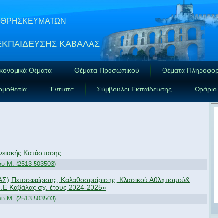
ΑΙ ΘΡΗΣΚΕΥΜΑΤΩΝ
ΕΚΠΑΙΔΕΥΣΗΣ ΚΑΒΑΛΑΣ
κονομικά Θέματα
Θέματα Προσωπικού
Θέματα Πληροφορ
ομοθεσία
Έντυπα
Σύμβουλοι Εκπαίδευσης
Ωράριο
ειακής Κατάστασης
υ M. (2513-503503)
),Πετοσφαίρισης, Καλαθοσφαίρισης, Κλασικού Αθλητισμού&
Π.Ε Καβάλας σχ. έτους 2024-2025»
υ M. (2513-503503)