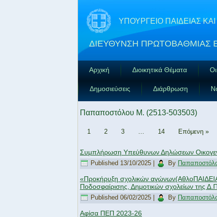
ΥΠΟΥΡΓΕΙΟ ΠΑΙΔΕΙΑΣ Κ
ΔΙΕΥΘΥΝΣΗ ΠΡΩΤΟΒΑΘΜΙΑΣ 
Αρχική
Διοικητικά Θέματα
Οι
Δημοσιεύσεις
Διάρθρωση
Ν
Παπαποστόλου M. (2513-503503)
1
2
3
…
14
Επόμενη »
Συμπλήρωση Υπεύθυνων Δηλώσεων Οικογεν
Published
13/10/2025
|
By
Παπαποστόλο
«Προκήρυξη σχολικών αγώνων(ΑθλοΠΑΙΔΕΙΑΣ
Ποδοσφαίρισης, Δημοτικών σχολείων της Δ.
Published
06/02/2025
|
By
Παπαποστόλο
Αφίσα ΠΕΠ 2023-26