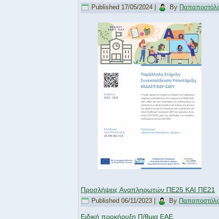
Published
17/05/2024
|
By
Παπαποστόλο
Προσλήψεις Αναπληρωτών ΠΕ25 ΚΑΙ ΠΕ21
Published
06/11/2023
|
By
Παπαποστόλου
Ειδική προκήρυξη Π/θμια ΕΑΕ