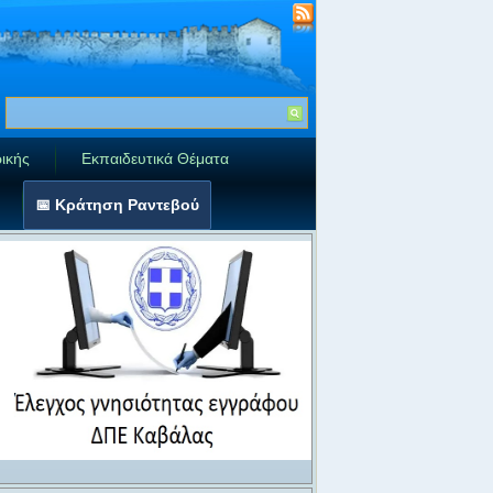
ικής
Εκπαιδευτικά Θέματα
📅 Κράτηση Ραντεβού